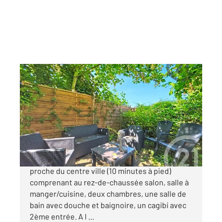
TROYES 10
2
117,78 m
, 7 pièces
Ref : 71493
Maison à vendre
169 000 €
Maison de ville ! Venez découvrir cette maison
proche du centre ville (10 minutes à pied)
comprenant au rez-de-chaussée salon, salle à
manger/cuisine, deux chambres, une salle de
bain avec douche et baignoire, un cagibi avec
2ème entrée. A l ...