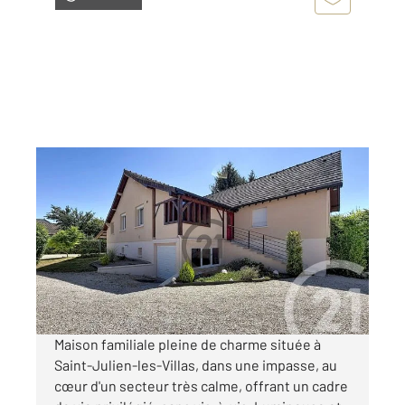
ST JULIEN LES VILLAS 10
2
125 m
, 6 pièces
Ref : 59867
Maison à vendre
300 000 €
Visiter le site dédié
Maison familiale pleine de charme située à
Saint-Julien-les-Villas, dans une impasse, au
cœur d'un secteur très calme, offrant un cadre