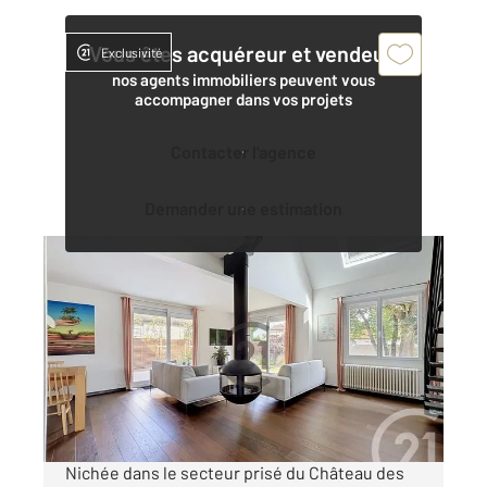
Vous êtes acquéreur et vendeur,
Exclusivité
nos agents immobiliers peuvent vous
accompagner dans vos projets
Contacter l'agence
Demander une estimation
ST JULIEN LES VILLAS 10
2
191 m
, 6 pièces
Ref : 71946
Maison à vendre
399 000 €
Visiter le site dédié
Nichée dans le secteur prisé du Château des