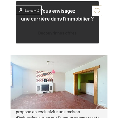
Vous envisagez
Exclusivité
une carrière dans l'immobilier ?
Découvrir nos offres
ST PARRES AUX TERTRES 10
2
143 m
, 5 pièces
Ref : 71938
Maison à vendre
199 000 €
L'agence Century 21 Martinot Immobilier vous
propose en exclusivité une maison
d'habitation située sur l'avenue commerçante