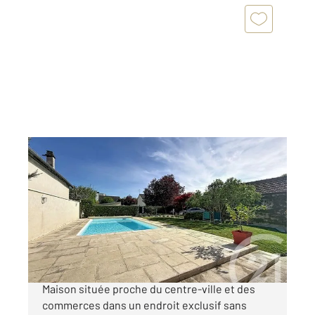
ST ANDRE LES VERGERS 10
2
174 m
, 7 pièces
Ref : 71799
Maison à vendre
420 000 €
EXCLU ! Magnifique maison 1930 de 171 M2.
Maison située proche du centre-ville et des
commerces dans un endroit exclusif sans