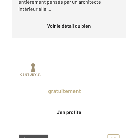
entièrement pensée par un architecte
intérieur elle ...
Voir le détail du bien
Prenez un temps d'avance sur le marché
en profitant
gratuitement
des Ventes
Privées CENTURY 21.
J'en profite