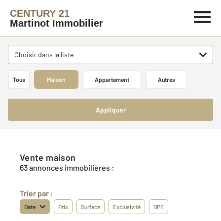
CENTURY 21
Martinot Immobilier
Choisir dans la liste
Tous
Maison
Appartement
Autres
Appliquer
Vente maison
63 annonces immobilières :
Trier par :
Date
Prix
Surface
Exclusivité
DPE