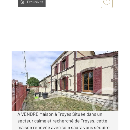
Exclusivité
TROYES 10
2
72 m
, 4 pièces
Ref : 71822
Maison à vendre
190 000 €
Visiter le site dédié
À VENDRE Maison à Troyes Située dans un
secteur calme et recherché de Troyes, cette
maison rénovée avec soin saura vous séduire