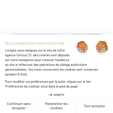
DOSNON 10
2
176,98 m
, 5 pièces
Ref : 70971
Maison à vendre
195 000 €
Nichée au cœur de Dosnon, Century 21
Martinot vous propose cette maison de 170m².
Elle vous accueille dès l'entrée sur un
chaleureux séjour avec sa cuisine ouverte,
véritable espace de vie où chaque moment se
Créer une alerte
partage. Vous bénéficiez d ...