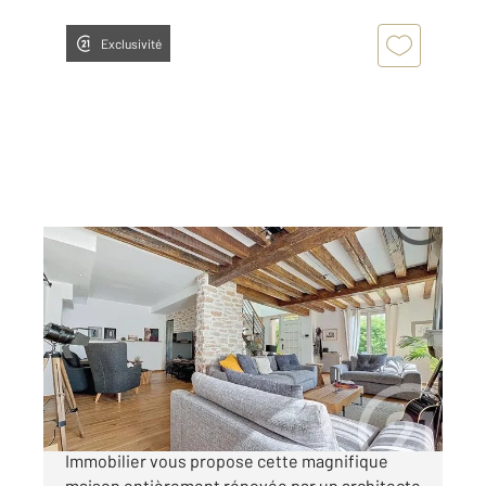
Exclusivité
LA RIVIERE DE CORPS 10
2
210 m
, 6 pièces
Ref : 70708
Maison à vendre
458 000 €
En exclusivité, l'agence Century21 Martinot
Immobilier vous propose cette magnifique
maison entièrement rénovée par un architecte