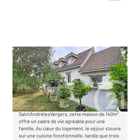
ST ANDRE LES VERGERS 10
2
140 m
, 5 pièces
Ref : 71942
Maison à vendre
268 000 €
Nichée dans une rue calme de
SaintAndrélesVergers, cette maison de 140m²
offre un cadre de vie agréable pour une
famille. Au cœur du logement, le séjour s'ouvre
sur une cuisine fonctionnelle, tandis que trois