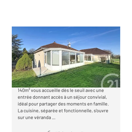
BUCHERES 10
2
140 m
, 5 pièces
Ref : 70816
Maison à vendre
350 000 €
Nichée au cœur de Buchères, cette maison de
140m² vous accueille dès le seuil avec une
entrée donnant accès à un séjour convivial,
idéal pour partager des moments en famille.
La cuisine, séparée et fonctionnelle, s'ouvre
sur une véranda ...