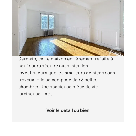
ST GERMAIN 10
2
94,04 m
, 5 pièces
Ref : 71500
Maison à vendre
216 000 €
Idéalement située sur la commune de Saint-
Germain, cette maison entièrement refaite à
neuf saura séduire aussi bien les
investisseurs que les amateurs de biens sans
travaux. Elle se compose de : 3 belles
chambres Une spacieuse pièce de vie
lumineuse Une ...
Voir le détail du bien