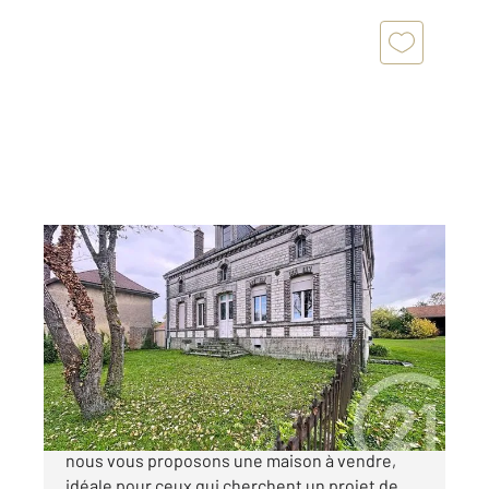
LAINES AUX BOIS 10
2
112,08 m
, 4 pièces
Ref : 70418
Maison à vendre
216 000 €
Dans le charmant village de Laines-aux-Bois,
nous vous proposons une maison à vendre,
idéale pour ceux qui cherchent un projet de