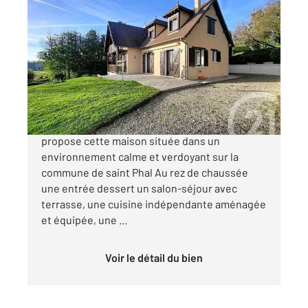
ST PHAL 10
2
114 m
, 5 pièces
Ref : 72011
Maison à vendre
233 000 €
L'agence Century21 Martinot Immobilier vous
propose cette maison située dans un
environnement calme et verdoyant sur la
commune de saint Phal Au rez de chaussée
une entrée dessert un salon-séjour avec
terrasse, une cuisine indépendante aménagée
et équipée, une ...
Voir le détail du bien