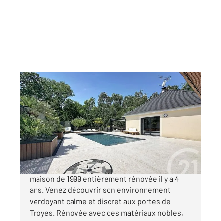
ST PARRES AUX TERTRES 10
2
233 m
, 6 pièces
Ref : 71897
Maison à vendre
636 000 €
Century 21 vous propose une INCROYABLE
maison de 1999 entièrement rénovée il y a 4
ans. Venez découvrir son environnement
verdoyant calme et discret aux portes de
Troyes. Rénovée avec des matériaux nobles,