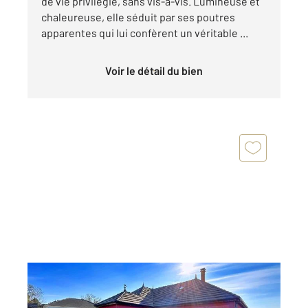
de vie privilégié, sans vis-à-vis. Lumineuse et
chaleureuse, elle séduit par ses poutres
apparentes qui lui confèrent un véritable ...
Voir le détail du bien
RUVIGNY 10
2
252 m
, 7 pièces
Ref : 71146