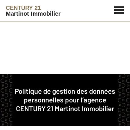
CENTURY 21
Martinot Immobilier
Immobilier
Politique de gestion des données
Politique de gestion des données personnelles pour l’agence CENTURY 21
personnelles pour l’agence
Martinot Immobilier
CENTURY 21 Martinot Immobilier
CENTURY 21 Martinot Immobilier est une agence
immobilière franchisée membre du réseau de franchise
CENTURY 21.