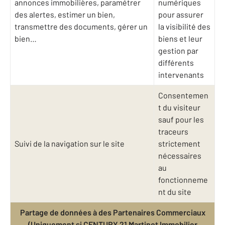
annonces immobilières, paramétrer
numériques
des alertes, estimer un bien,
pour assurer
transmettre des documents, gérer un
la visibilité des
bien…
biens et leur
gestion par
différents
intervenants
Consentemen
t du visiteur
sauf pour les
traceurs
Suivi de la navigation sur le site
strictement
nécessaires
au
fonctionneme
nt du site
Partage de données à des Partenaires Commerciaux
(Uniquement si CENTURY 21 Martinot Immobilier