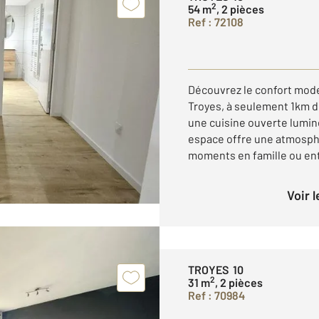
2
54 m
, 2 pièces
Ref : 72108
Découvrez le confort mod
Troyes, à seulement 1km d
une cuisine ouverte lumin
espace offre une atmosphè
moments en famille ou entr
Voir 
TROYES 10
2
31 m
, 2 pièces
Ref : 70984