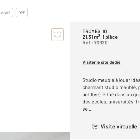
usivité
DPE
TROYES 10
2
21,31 m
, 1 pièce
Ref : 70920
Visiter le site dédié
Studio meublé à louer Idéa
charmant studio meublé, p
actif(ve). Situé dans un qu
des écoles, universités, 
se ...
Visite virtuelle
360°