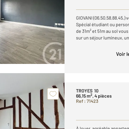
GIOVANI (06.50.58.88.45.)
Spécial étudiant ou perso
de 31m² et 51m au sol vous
sur un séjour lumineux, une
Voir 
TROYES 10
2
66,15 m
, 4 pièces
Ref : 71423
À louer, agréable apparte