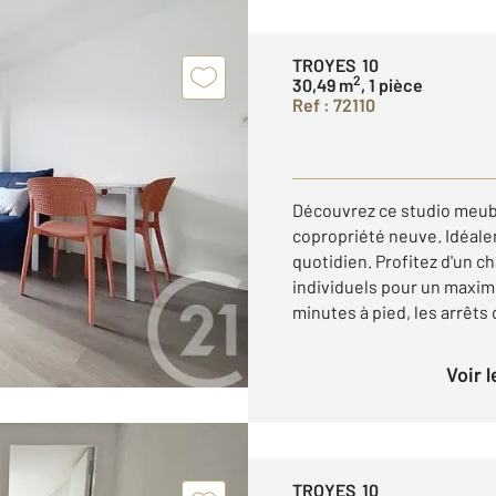
TROYES 10
2
30,49 m
, 1 pièce
Ref : 72110
Découvrez ce studio meub
copropriété neuve. Idéale
quotidien. Profitez d'un c
individuels pour un maxi
minutes à pied, les arrêts d
Voir 
TROYES 10