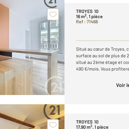
TROYES 10
2
16 m
, 1 pièce
Ref : 71466
Situé au cœur de Troyes, 
surface au sol de plus de 
situé au 2ème étage et co
490 €/mois. Vous profiterez
Voir 
TROYES 10
2
17,90 m
, 1 pièce