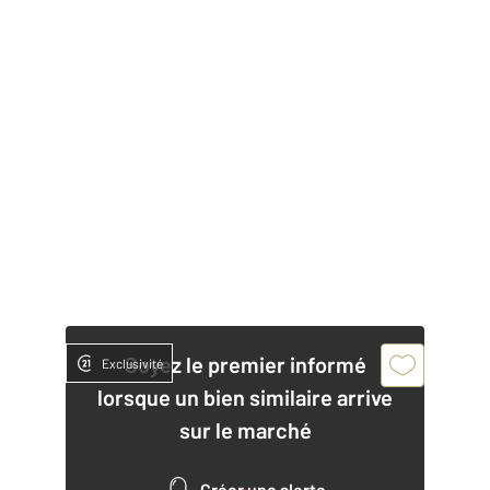
Soyez le premier informé
Exclusivité
lorsque un bien similaire arrive
sur le marché
Créer une alerte