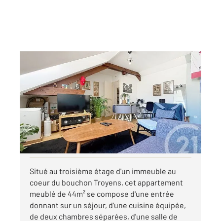
TROYES 10
2
44 m
, 3 pièces
Ref : 71710
Appartement F3 à louer
550 €
par mois charges comprises
Visiter le site dédié
Situé au troisième étage d'un immeuble au
coeur du bouchon Troyens, cet appartement
meublé de 44m² se compose d'une entrée
donnant sur un séjour, d'une cuisine équipée,
de deux chambres séparées, d'une salle de