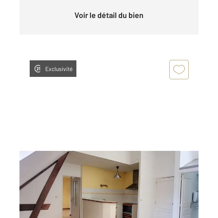
Voir le détail du bien
Exclusivité
TROYES 10
2
45 m
, 2 pièces
Ref : 72111
Appartement F2 à louer
500 €