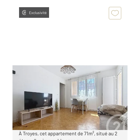
Exclusivité
TROYES 10
2
71 m
, 4 pièces
Ref : 72126
Appartement F4 à louer
830 €
par mois charges comprises
À Troyes, cet appartement de 71m², situé au 2