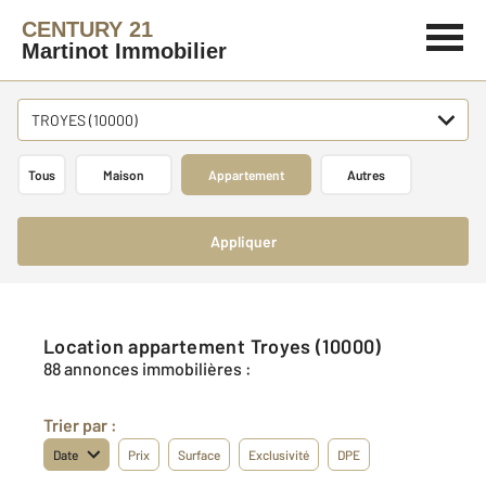
CENTURY 21
Martinot Immobilier
TROYES (10000)
Tous
Maison
Appartement
Autres
Appliquer
Location appartement Troyes (10000)
88 annonces immobilières :
Trier par :
Date
Prix
Surface
Exclusivité
DPE