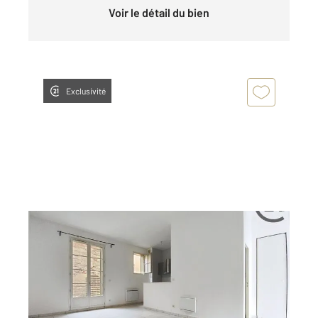
Voir le détail du bien
Exclusivité
TROYES 10
2
31 m
, 1 pièce
Ref : 69487
Appartement T1 à louer
485 €