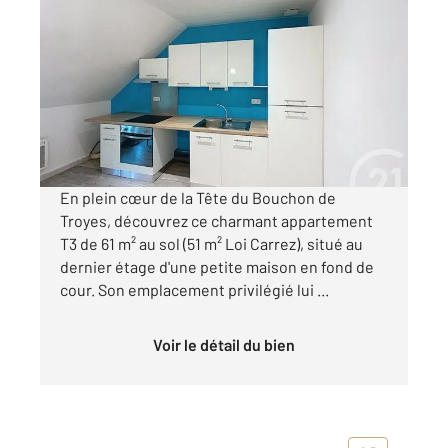
TROYES 10
2
51,41 m
, 3 pièces
Ref : 71943
Appartement F3 à louer
570 €
par mois charges comprises
En plein cœur de la Tête du Bouchon de
Troyes, découvrez ce charmant appartement
T3 de 61 m² au sol (51 m² Loi Carrez), situé au
dernier étage d'une petite maison en fond de
cour. Son emplacement privilégié lui ...
Voir le détail du bien