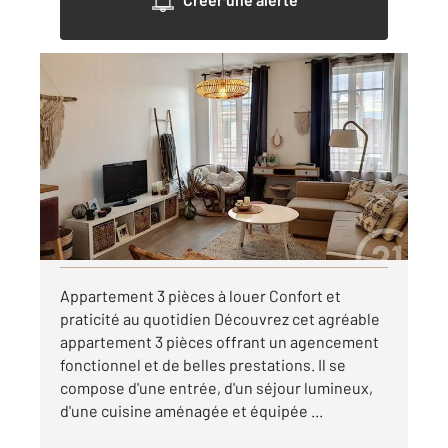
TROYES 10
2
67,80 m
, 3 pièces
Ref : 72060
Appartement F3 à louer
750 €
par mois charges comprises
Visiter le site dédié
Appartement 3 pièces à louer Confort et
praticité au quotidien Découvrez cet agréable
appartement 3 pièces offrant un agencement
fonctionnel et de belles prestations. Il se
compose d'une entrée, d'un séjour lumineux,
d'une cuisine aménagée et équipée ...