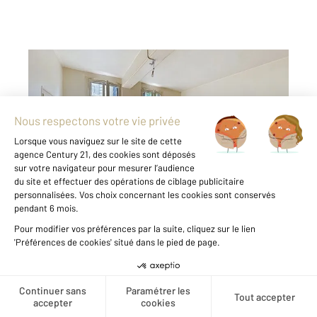
TROYES 10
2
50,35 m
, 2 pièces
Ref : 72167
Appartement F2 à louer
450 €
par mois charges comprises
Situé au 1er et dernier étage d'un petit
immeuble calme de 5 appartements, venez
découvrir cet appartement T2 de 50 m²,
idéalement situé en plein cœur du centre-ville
de Troyes. Il se compose : - d'une cuisine
séparée non équipée ...
Créer une alerte