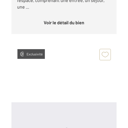
l'espace, comprenant une entrée, un séjour,
une ...
Voir le détail du bien
Exclusivité
TROYES 10
2
24,09 m
, 1 pièce
Ref : 71974