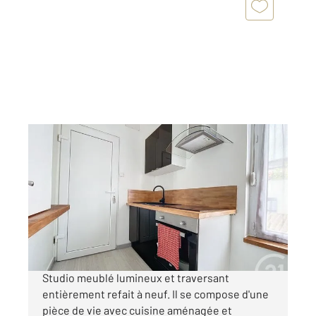
TROYES 10
2
19,11 m
, 1 pièce
Ref : 72025
Appartement F1 à louer
440 €
par mois charges comprises
Studio meublé lumineux et traversant
entièrement refait à neuf. Il se compose d'une
pièce de vie avec cuisine aménagée et