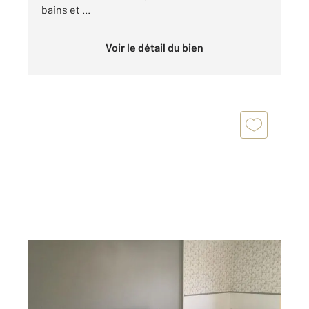
bains et ...
Voir le détail du bien
TROYES 10
2
28 m
, 1 pièce
Ref : 72151
Appartement T1 à louer