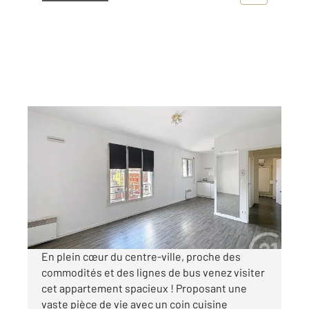
TROYES 10
2
33 m
, 1 pièce
Ref : 72070
Appartement F1 à louer
393 €
par mois charges comprises
En plein cœur du centre-ville, proche des
commodités et des lignes de bus venez visiter
cet appartement spacieux ! Proposant une
vaste pièce de vie avec un coin cuisine