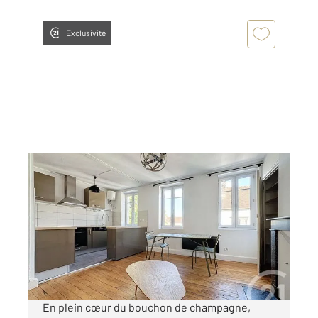
Exclusivité
TROYES 10
2
43 m
, 2 pièces
Ref : 72195
Appartement F2 à louer
528 €
par mois charges comprises
En plein cœur du bouchon de champagne,