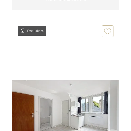
Exclusivité
TROYES 10
2
18 m
, 1 pièce
Ref : 69917
Appartement Studio à louer
350 €
par mois charges comprises