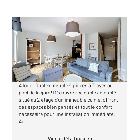
TROYES 10
2
58 m
, 4 pièces
Ref : 71860
Appartement Duplex à louer
750 €
par mois charges comprises
À louer Duplex meublé 4 pièces à Troyes au
pied de la gare! Découvrez ce duplex meublé,
situé au 2 étage d'un immeuble calme, offrant
des espaces bien pensés et tout le confort
nécessaire pour une installation immédiate.
Au ...
Voir le détail du bien