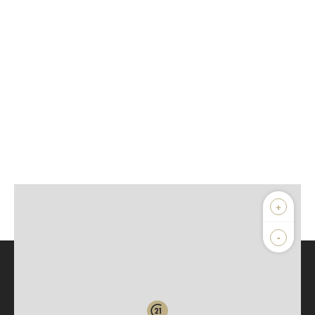
+
-
Parlons de vous, parlons biens