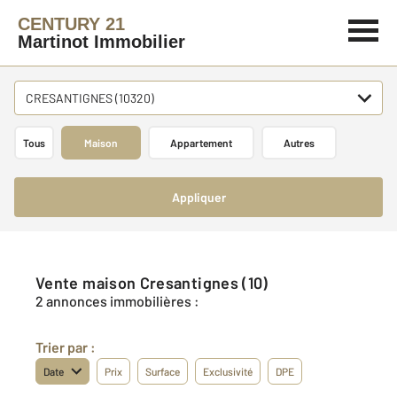
CENTURY 21
Martinot Immobilier
CRESANTIGNES (10320)
Tous
Maison
Appartement
Autres
Appliquer
Vente maison Cresantignes (10)
2 annonces immobilières :
Trier par :
Date
Prix
Surface
Exclusivité
DPE