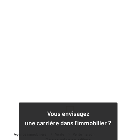
1
Vous envisagez
une carrière dans l'immobilier ?
Agence immobilière
Vente
Vente maison
Découvrir nos offres