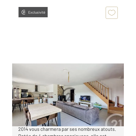
Exclusivité
CRESANTIGNES 10
2
122 m
, 6 pièces
Ref : 71993
Maison à vendre
236 000 €
À vendre, cette magnifique maison récente de
2014 vous charmera par ses nombreux atouts.
Dotée de 4 chambres spacieuses, elle est