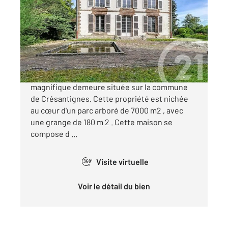
199 m
, 5 pièces
Ref : 71757
Maison à vendre
450 000 €
L'agence Century 21 vous propose cette
magnifique demeure située sur la commune
de Crésantignes. Cette propriété est nichée
au cœur d'un parc arboré de 7000 m2 , avec
une grange de 180 m 2 . Cette maison se
compose d ...
Visite virtuelle
360°
Voir le détail du bien