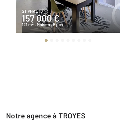
ST PHAL 10
ST
157 000 €
2
2
121 m
, Maison
, 5 pcs
11
Notre agence à TROYES