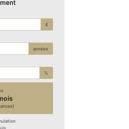
ement
€
années
%
és
mois
rances)
mulation
uls