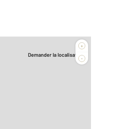
+
Demander la localisation
-
2
m
r le détail]