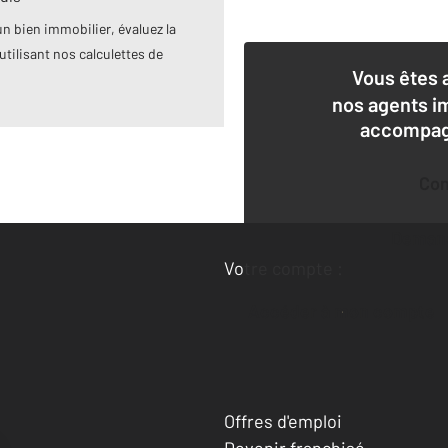
n bien immobilier, évaluez la
utilisant nos calculettes de
Vous êtes 
nos agents i
accompagn
Co
Deman
Votre compte :
Accéder à mon compte
Offres d'emploi
Devenir franchisé