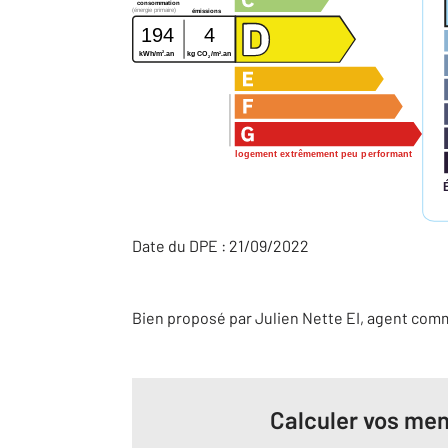
consommation
(énergie primaire)
émissions
194
4
2
2
kWh/m
.an
kg CO
/m
.an
2
logement extrêmement peu performant
Date du DPE : 21/09/2022
Bien proposé par
Julien
Nette
EI
, agent com
Calculer vos men