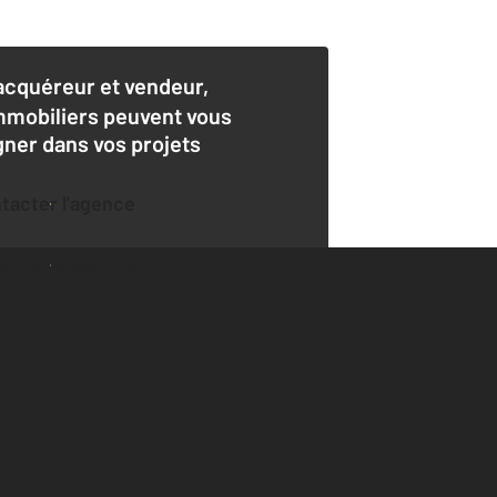
acquéreur et vendeur,
mmobiliers peuvent vous
er dans vos projets
ntacter l'agence
der une estimation