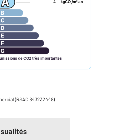
4
kgCO
/m
.an
2
2
Émissions de CO2 très importantes
mercial (RSAC 843232448)
sualités