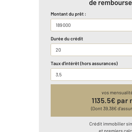
de rembours
Montant du prêt :
Durée du crédit
Taux d'intérêt (hors assurances)
vos mensualit
1135.5
€ par 
(Dont
39.38
€ d’assu
Crédit immobilier si
et premiers calc