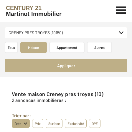
CENTURY 21
Martinot Immobilier
CRENEY PRES TROYES (10150)
Tous
Maison
Appartement
Autres
Appliquer
Vente maison Creney pres troyes (10)
2 annonces immobilières :
Trier par :
Date
Prix
Surface
Exclusivité
DPE