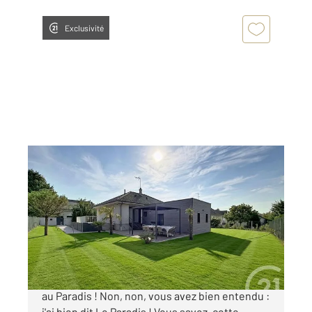
Exclusivité
CRENEY PRES TROYES 10
2
128 m
, 5 pièces
Ref : 72128
Maison à vendre
320 000 €
Bonjour à tous ! Aujourd'hui, je vous emmène
au Paradis ! Non, non, vous avez bien entendu :
j'ai bien dit Le Paradis ! Vous savez, cette