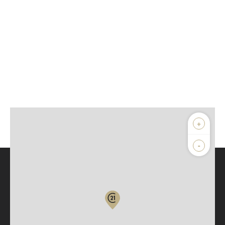
+
-
Parlons de vous, parlons biens
Votre compte :