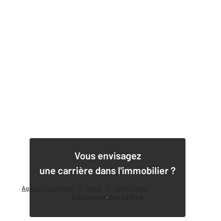
1
Vous envisagez
une carrière dans l'immobilier ?
Agence immobilière
Vente
Vente maison
Découvrir nos offres