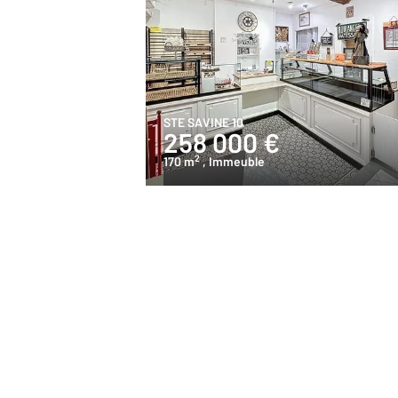
STE SAVINE 10
258 000 €
2
170 m
, Immeuble