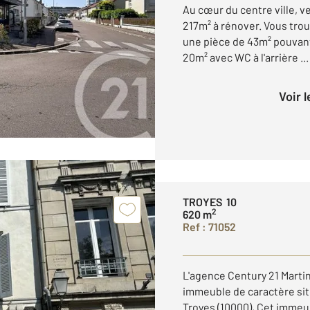
Au cœur du centre ville, 
217m² à rénover. Vous trou
une pièce de 43m² pouvant
20m² avec WC à l'arrière ...
Voir 
TROYES 10
2
620 m
Ref : 71052
L'agence Century 21 Marti
immeuble de caractère sit
Troyes (10000), Cet immeu