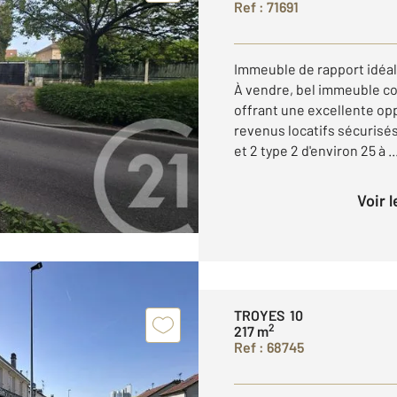
Ref : 71691
Immeuble de rapport idéa
À vendre, bel immeuble co
offrant une excellente op
revenus locatifs sécurisé
et 2 type 2 d'environ 25 à ..
Voir 
TROYES 10
2
217 m
Ref : 68745