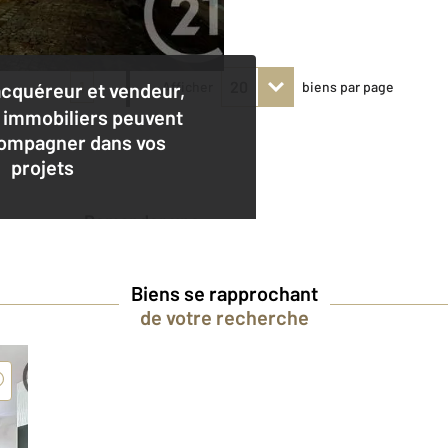
1
acquéreur et vendeur,
Afficher
biens par page
 immobiliers peuvent
ompagner dans vos
projets
Demander une
estimation
Biens se rapprochant
de votre recherche