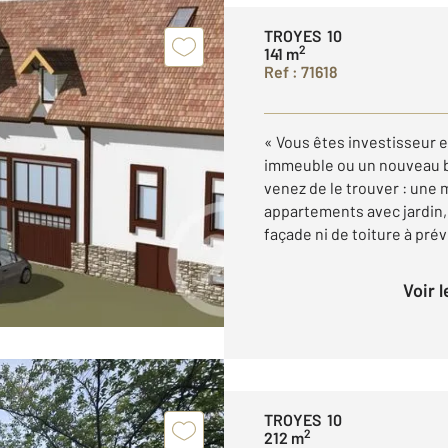
TROYES 10
2
141 m
Ref : 71618
« Vous êtes investisseur 
immeuble ou un nouveau b
venez de le trouver : un
appartements avec jardin,
façade ni de toiture à prévo
Voir 
TROYES 10
2
212 m