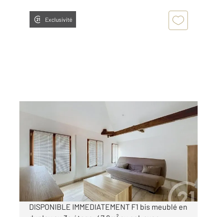
Exclusivité
TROYES 10
2
47,60 m
, 2 pièces
Ref : 72204
Appartement F2 à louer
557 €
par mois charges comprises
DISPONIBLE IMMEDIATEMENT F1 bis meublé en