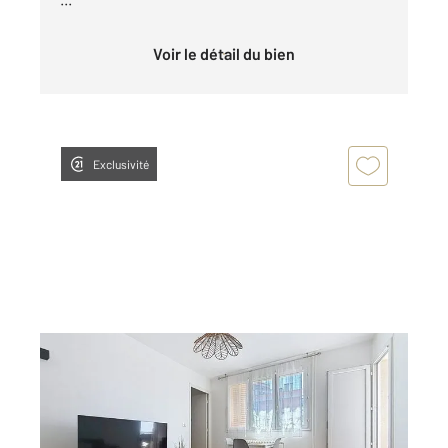
Voir le détail du bien
Exclusivité
TROYES 10
2
71 m
, 4 pièces
Ref : 72126
Appartement F4 à louer