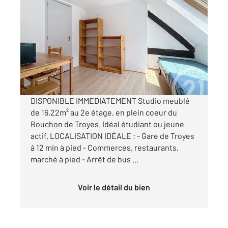
TROYES 10
2
16,22 m
, 1 pièce
Ref : 72203
Appartement F1 à louer
351 €
par mois charges comprises
DISPONIBLE IMMEDIATEMENT Studio meublé
de 16,22m² au 2e étage, en plein coeur du
Bouchon de Troyes. Idéal étudiant ou jeune
actif. LOCALISATION IDÉALE : - Gare de Troyes
à 12 min à pied - Commerces, restaurants,
marché à pied - Arrêt de bus ...
Voir le détail du bien