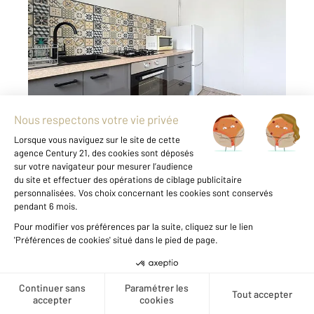
TROYES 10
2
39,44 m
, 2 pièces
Ref : 72185
Appartement F2 à louer
565 €
par mois charges comprises
Proche école à Troyes, découvrez cet
appartement de 2 pièces aux proportions
idéales pour un séjour confortable. Avec une
surface habitable de 40 mètres carrés, ce
logement offre une répartition parfaite de
l'espace, comprenant une entrée, un séjour,
une ...
Voir le détail du bien
Créer une alerte