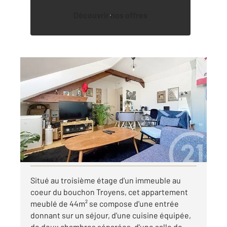
Découvrir nos offres
TROYES 10
2
44 m
, 3 pièces
Ref : 71710
Appartement F3 à louer
550 €
par mois charges comprises
Visiter le site dédié
Situé au troisième étage d'un immeuble au
coeur du bouchon Troyens, cet appartement
meublé de 44m² se compose d'une entrée
donnant sur un séjour, d'une cuisine équipée,
de deux chambres séparées, d'une salle de