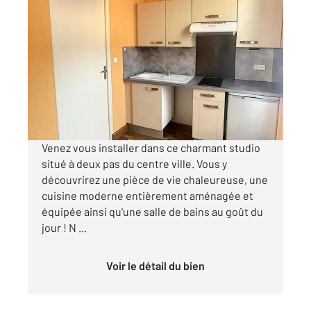
TROYES 10
2
26 m
, 1 pièce
Ref : 72191
Appartement F1 à louer
388 €
par mois charges comprises
Venez vous installer dans ce charmant studio
situé à deux pas du centre ville. Vous y
découvrirez une pièce de vie chaleureuse, une
cuisine moderne entièrement aménagée et
équipée ainsi qu'une salle de bains au goût du
jour ! N ...
Voir le détail du bien