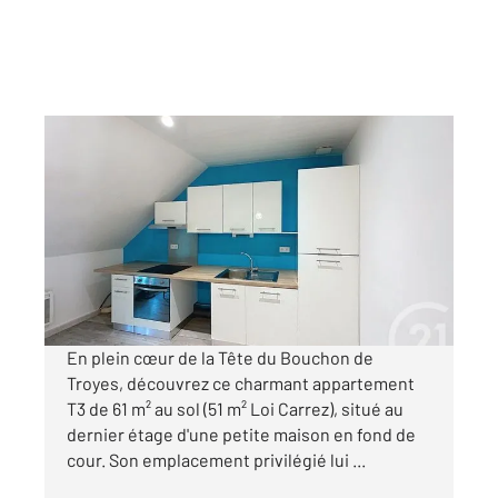
TROYES 10
2
51,41 m
, 3 pièces
Ref : 71943
Appartement F3 à louer
570 €
par mois charges comprises
En plein cœur de la Tête du Bouchon de
Troyes, découvrez ce charmant appartement
T3 de 61 m² au sol (51 m² Loi Carrez), situé au
dernier étage d'une petite maison en fond de
cour. Son emplacement privilégié lui ...