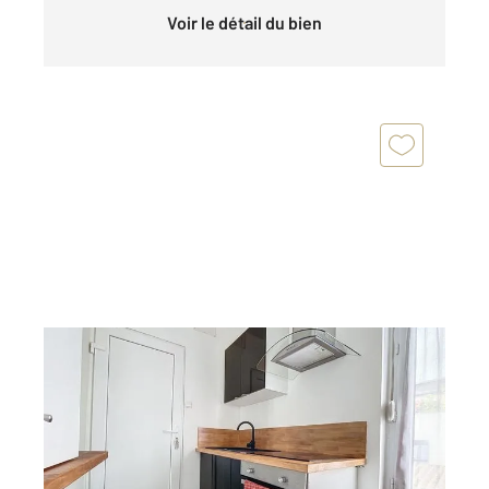
Voir le détail du bien
TROYES 10
2
19,11 m
, 1 pièce
Ref : 72025
Appartement F1 à louer
440 €