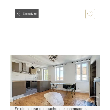
Exclusivité
TROYES 10
2
43 m
, 2 pièces
Ref : 72195
Appartement F2 à louer
528 €
par mois charges comprises
En plein cœur du bouchon de champagne,