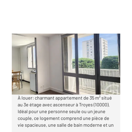
TROYES 10
2
35 m
, 1 pièce
Ref : 71728
Appartement Studio à louer
383 €
par mois charges comprises
À louer: charmant appartement de 35 m² situé
au 3e étage avec ascenseur à Troyes (10000).
Idéal pour une personne seule ou un jeune
couple, ce logement comprend une pièce de
vie spacieuse, une salle de bain moderne et un
...