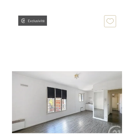
Exclusivité
TROYES 10
2
33 m
, 1 pièce
Ref : 72070
Appartement F1 à louer
393 €
par mois charges comprises