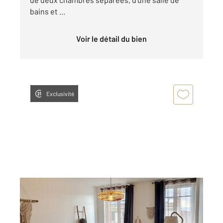
bains et ...
Voir le détail du bien
Exclusivité
TROYES 10
2
67,80 m
, 3 pièces
Ref : 72060