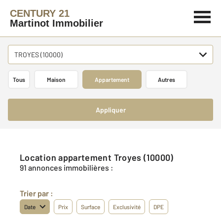
CENTURY 21
Martinot Immobilier
TROYES (10000)
Tous
Maison
Appartement
Autres
Appliquer
Location appartement Troyes (10000)
91 annonces immobilières :
Trier par :
Date
Prix
Surface
Exclusivité
DPE