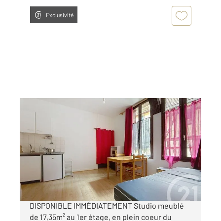
Exclusivité
TROYES 10
2
17,35 m
, 1 pièce
Ref : 72201
Appartement F1 à louer
349 €
par mois charges comprises
DISPONIBLE IMMÉDIATEMENT Studio meublé
de 17,35m² au 1er étage, en plein coeur du