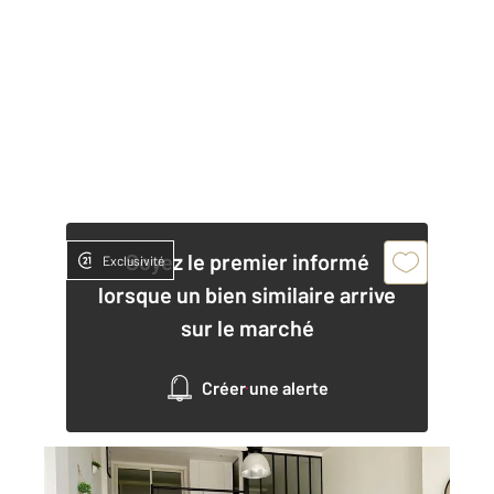
Soyez le premier informé
Exclusivité
lorsque un bien similaire arrive
sur le marché
Créer une alerte
TROYES 10
2