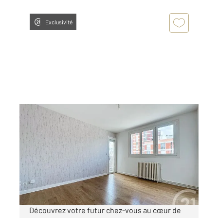
Exclusivité
TROYES 10
2
54 m
, 3 pièces
Ref : 72068
Appartement F3 à louer
566 €
par mois charges comprises
Découvrez votre futur chez-vous au cœur de