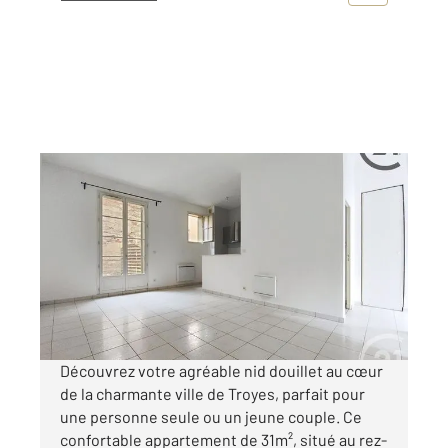
TROYES 10
2
31 m
, 1 pièce
Ref : 69487
Appartement T1 à louer
485 €
par mois charges comprises
Découvrez votre agréable nid douillet au cœur
de la charmante ville de Troyes, parfait pour
une personne seule ou un jeune couple. Ce
confortable appartement de 31m², situé au rez-