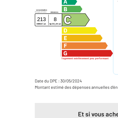
consommation
(énergie primaire)
émissions
213
8
2
2
kg CO
/m
.an
kWh/m
.an
2
logement extrêmement peu performant
Date du DPE : 30/05/2024
Montant estimé des dépenses annuelles d'éne
Et si vous ache