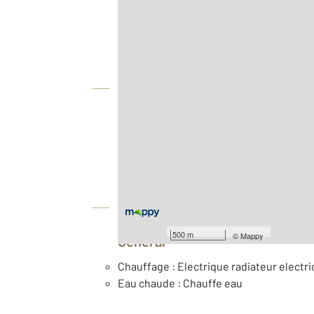
Agence
Vue globale
Location meublée
2
Surface habitable : 20,1 m
ème
Étage : 2
Équipements
500 m
©
Mappy
Général
Chauffage : Electrique radiateur electri
Eau chaude : Chauffe eau