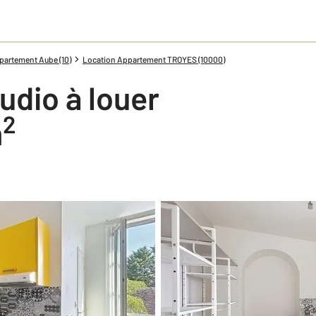
partement Aube (10)
Location Appartement TROYES (10000)
udio à louer
2
m