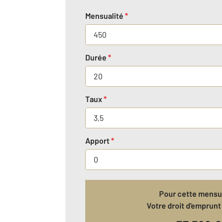
Mensualité
*
Durée
*
Taux
*
Apport
*
Pour cette mensua
Votre droit d'emprunt 