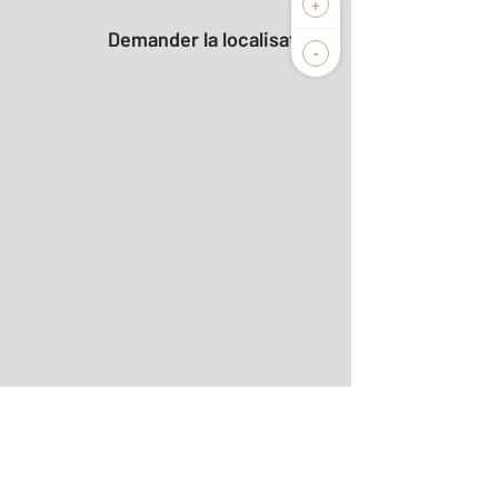
+
Demander la localisation
-
dio
 le détail]