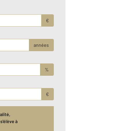
€
années
%
€
lité,
s'élève à