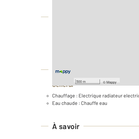
Vue globale
2
Surface totale : 51,4 m
Type d'appartement : F3
Nombre de pièces : 3
[Voir le détail]
Équipements
500 m
©
Mappy
Général
Chauffage : Electrique radiateur electri
Eau chaude : Chauffe eau
À savoir