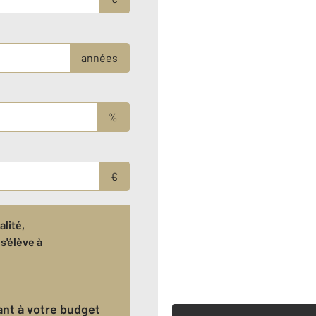
années
%
€
lité,
s'élève à
€
ant à votre budget