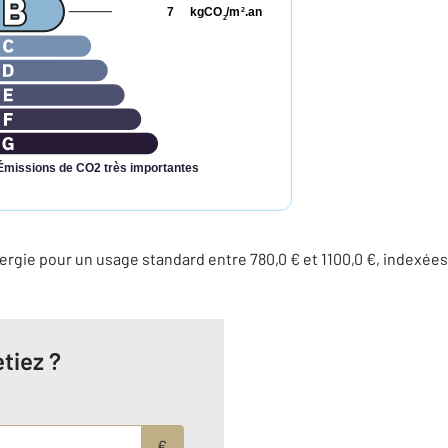
7
kgCO
/m
.an
2
2
Émissions de CO2 très importantes
rgie pour un usage standard entre 780,0 € et 1100,0 €, indexées
tiez ?
€