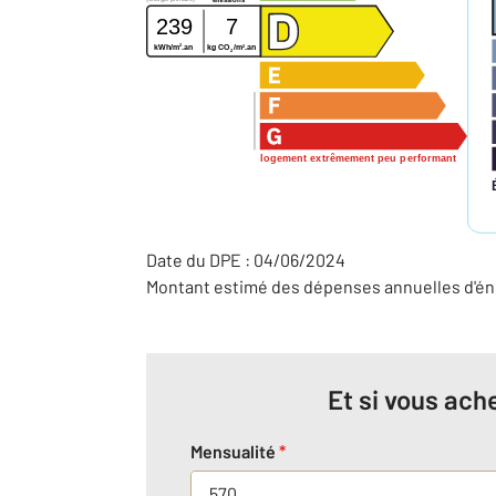
239
7
2
2
kWh/m
.an
kg CO
/m
.an
2
logement extrêmement peu performant
Date du DPE : 04/06/2024
Montant estimé des dépenses annuelles d'éne
Et si vous ache
Mensualité
*