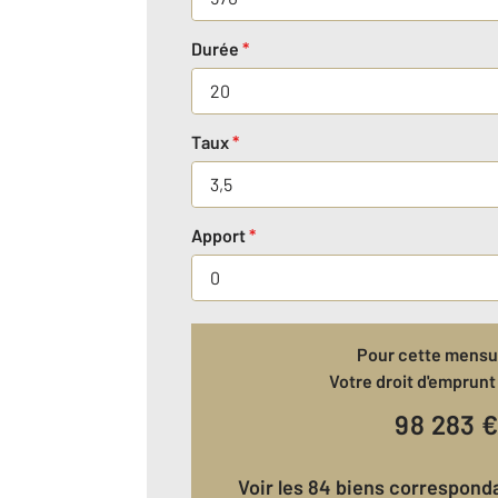
Durée
*
Taux
*
Apport
*
Pour cette mensua
Votre droit d'emprunt 
98 283
Voir les 84 biens correspond