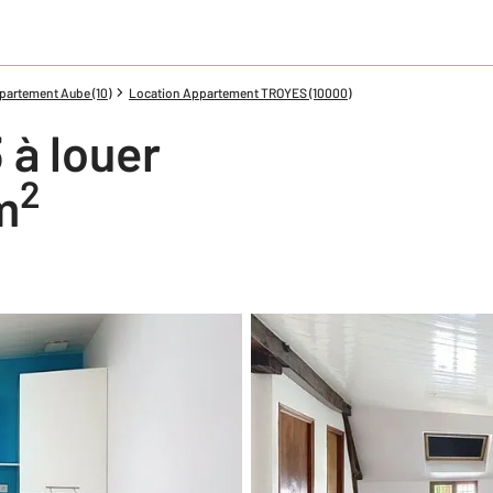
partement Aube (10)
Location Appartement TROYES (10000)
 à louer
2
 m