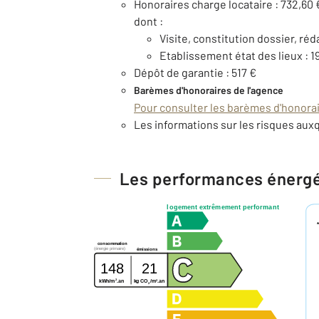
Honoraires charge locataire : 732,60 
dont :
Visite, constitution dossier, réd
Etablissement état des lieux : 1
Dépôt de garantie : 517 €
Barèmes d'honoraires de l'agence
Pour consulter les barèmes d'honorair
Les informations sur les risques auxq
Les performances énerg
logement extrêmement performant
consommation
(énergie primaire)
émissions
148
21
2
2
kg CO
/m
.an
kWh/m
.an
2