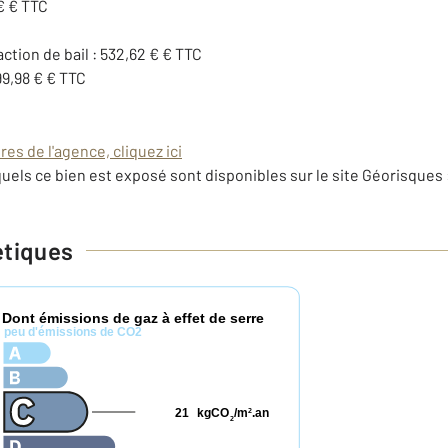
€ € TTC
action de bail : 532,62 € € TTC
99,98 € € TTC
es de l'agence, cliquez ici
uels ce bien est exposé sont disponibles sur le site Géorisques 
étiques
Dont émissions de gaz à effet de serre
*
peu d'émissions de CO2
21
kgCO
/m
.an
2
2