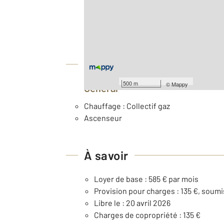
2
Surface totale : 66 m
Type d'appartement : F4
Nombre de pièces : 4
[Voir le détail]
Équipements
500 m
©
Mappy
Général
Chauffage : Collectif gaz
Ascenseur
À savoir
Loyer de base : 585 € par mois
Provision pour charges : 135 €, soumi
Libre le : 20 avril 2026
Charges de copropriété : 135 €