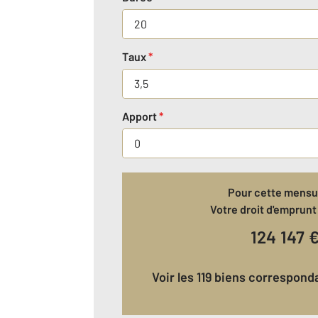
Taux
*
Apport
*
Pour cette mensua
Votre droit d'emprunt 
124 147
Voir les 119 biens correspon