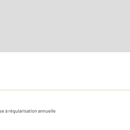
2
Surface habitable : 66 m
ème
Étage : 7
se à régularisation annuelle