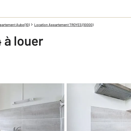
partement Aube (10)
Location Appartement TROYES (10000)
 à louer