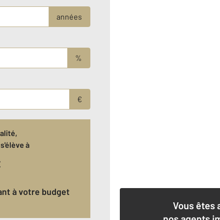
années
%
€
lité,
s'élève à
€
dant à votre budget
Vous êtes 
nos agents i