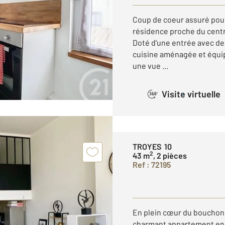
Coup de coeur assuré pour
résidence proche du centre
Doté d'une entrée avec d
cuisine aménagée et équip
une vue ...
Visite virtuelle
360°
TROYES 10
2
43 m
, 2 pièces
Ref : 72195
En plein cœur du bouchon
charmant appartement en t