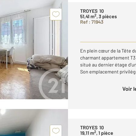
TROYES 10
2
51,41 m
, 3 pièces
Ref : 71943
En plein cœur de la Tête 
charmant appartement T3 de
situé au dernier étage d'u
Son emplacement privilégié 
Voir 
TROYES 10
2
19,11 m
, 1 pièce