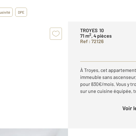
usivité
DPE
TROYES 10
2
71 m
, 4 pièces
Ref : 72126
À Troyes, cet appartement 
immeuble sans ascenseur,
pour 830€/mois. Vous y tr
sur une cuisine équipée, tr
Voir 