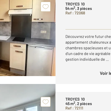
TROYES 10
2
54 m
, 3 pièces
Ref : 72068
Découvrez votre futur ch
appartement chaleureux a
chambres spacieuses et un
d'un cadre de vie agréable
gestion individuelle de ...
Voir 
TROYES 10
2
45 m
, 2 pièces
Ref : 72111