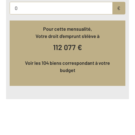
€
Pour cette mensualité,
Votre droit d'emprunt s'élève à
112 077
€
Voir les 104 biens correspondant à votre
budget