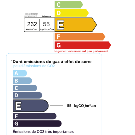
consommation
(énergie primaire)
émissions
262
55
2
2
kg CO
/m
.an
kWh/m
.an
2
logement extrêmement peu performant
Dont émissions de gaz à effet de serre
*
peu d'émissions de CO2
55
kgCO
/m
.an
2
2
Émissions de CO2 très importantes