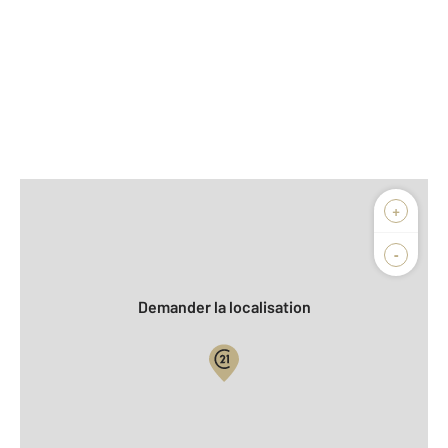
Afficher sur la carte :
+
Agence
-
Demander la localisation
Vue globale
Location meublée
2
Surface totale : 38 m