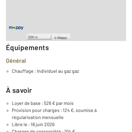
2
Surface habitable : 38 m
Type d'appartement : F2
ème
Étage : 2
Nombre de pièces : 2
[Voir le détail]
500 m
©
Mappy
Équipements
Général
Chauffage : Individuel au gaz gaz
À savoir
Loyer de base : 526 € par mois
Provision pour charges : 124 €, soumise à
régularisation mensuelle
Libre le : 18 juin 2026
Charges de copropriété : 104 €