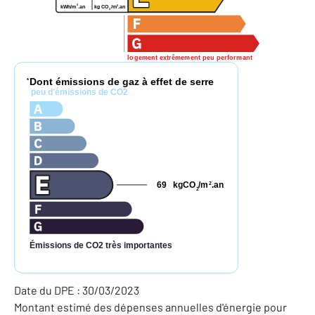
2
2
kg CO
/m
.an
kWh/m
.an
2
logement extrêmement peu performant
Dont émissions de gaz à effet de serre
*
peu d'émissions de CO2
69
kgCO
/m
.an
2
2
Émissions de CO2 très importantes
Date du DPE : 30/03/2023
Montant estimé des dépenses annuelles d'énergie pour