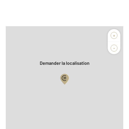
Afficher sur la carte :
+
Agence
-
Demander la localisation
Vue globale
Location meublée
2
Surface totale : 16,9 m
2
Surface habitable : 16,9 m
Type d'appartement : F1
Étage : Rez-de-chaussée