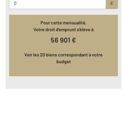
€
Pour cette mensualité,
Votre droit d'emprunt s'élève à
56 901
€
Voir les 20 biens correspondant à votre
budget