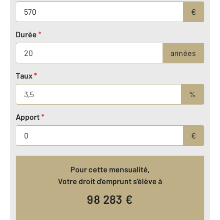
€
Durée
*
années
Taux
*
%
Apport
*
€
Pour cette mensualité,
Votre droit d'emprunt s'élève à
98 283
€