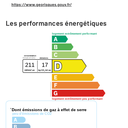
https://www.georisques.gouv.fr/
Les performances énergétiques
logement extrêmement performant
consommation
(énergie primaire)
émissions
211
17
2
2
kWh/m
.an
kg CO
/m
.an
2
logement extrêmement peu performant
Dont émissions de gaz à effet de serre
*
peu d'émissions de CO2