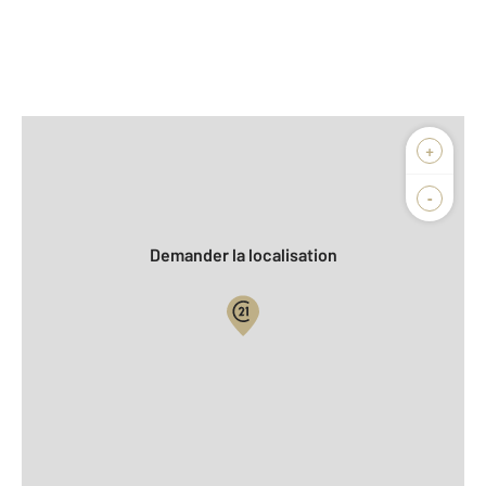
Afficher sur la carte :
+
Agence
-
Demander la localisation
Vue globale
2
Surface totale : 42 m
2
Surface habitable : 42 m
Type d'appartement : F2
er
Étage : 1
Nombre de pièces : 2
[Voir le détail]