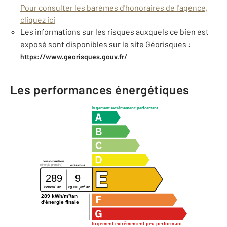
Pour consulter les barèmes d'honoraires de l'agence,
cliquez ici
Les informations sur les risques auxquels ce bien est
exposé sont disponibles sur le site Géorisques :
https://www.georisques.gouv.fr/
Les performances énergétiques
logement extrêmement performant
consommation
(énergie primaire)
émissions
289
9
2
2
kg CO
/m
.an
kWh/m
.an
2
289 kWh/m²/an
d'énergie finale
logement extrêmement peu performant