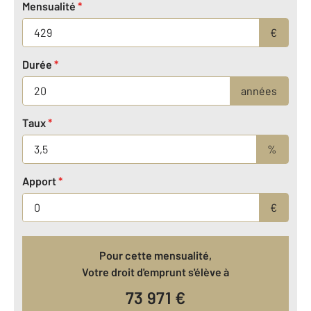
Mensualité
*
€
Durée
*
années
Taux
*
%
Apport
*
€
Pour cette mensualité,
Votre droit d'emprunt s'élève à
73 971
€