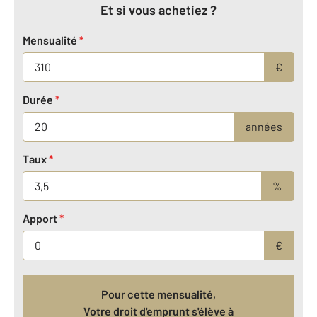
Et si vous achetiez ?
Mensualité
*
€
Durée
*
années
Taux
*
%
Apport
*
€
Pour cette mensualité,
Votre droit d'emprunt s'élève à