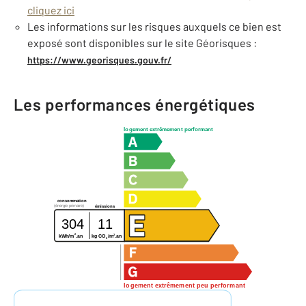
cliquez ici
Les informations sur les risques auxquels ce bien est
exposé sont disponibles sur le site Géorisques :
https://www.georisques.gouv.fr/
Les performances énergétiques
logement extrêmement performant
consommation
(énergie primaire)
émissions
304
11
2
2
kg CO
/m
.an
kWh/m
.an
2
logement extrêmement peu performant