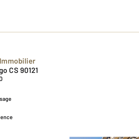
 Immobilier
ugo CS 90121
0
ssage
agence