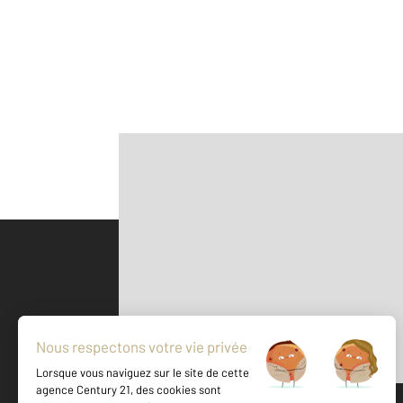
Parlons de vous, parlons biens
500 m
©
Mappy