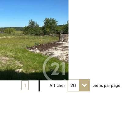
1
Afficher
biens par page