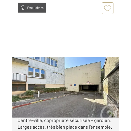
Exclusivité
TROYES 10
2
16 m
Ref : 71538
Parking à vendre
18 000 €
Exclu C21 ! Box de garage quartier Gare /
Centre-ville, copropriété sécurisée + gardien.
Larges accès, très bien placé dans l'ensemble.