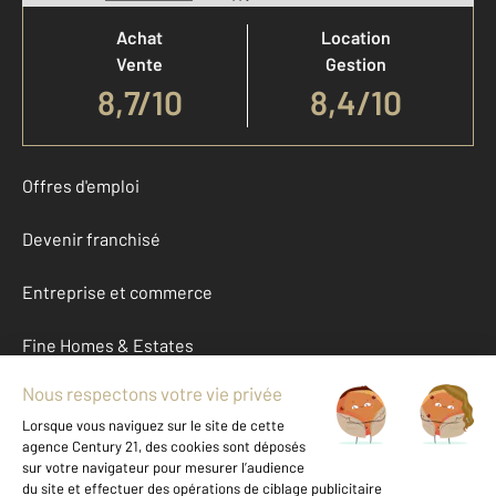
Achat
Location
Vente
Gestion
8,7
/
10
8,4/10
Offres d'emploi
Devenir franchisé
Entreprise et commerce
Fine Homes & Estates
À propos
International