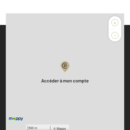
+
-
Parlons de vous, parlons biens
Votre compte :
Accéder à mon compte
Votre agence est notée
500 m
©
Mappy