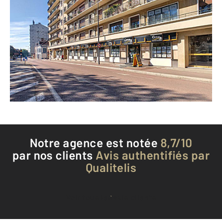
CENTURY 21 Martinot Immobilier
14 boulevard Victor Hugo CS 90121
TROYES - 10000
Envoyer un message
Téléphoner à l'agence
Notre agence est notée
8,7/10
par nos clients
Avis authentifiés par
Qualitelis
Voir tous les avis clients