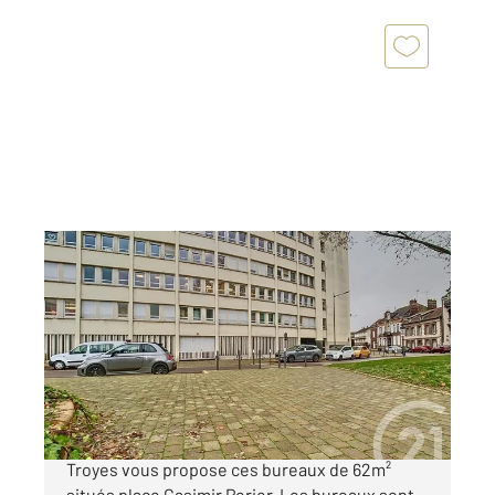
TROYES 10
2
62 m
Ref : 71804
à vendre
50 000 €
L'agence Century 21 Martinot Immobilier à
Troyes vous propose ces bureaux de 62m²
situés place Casimir Perier. Les bureaux sont