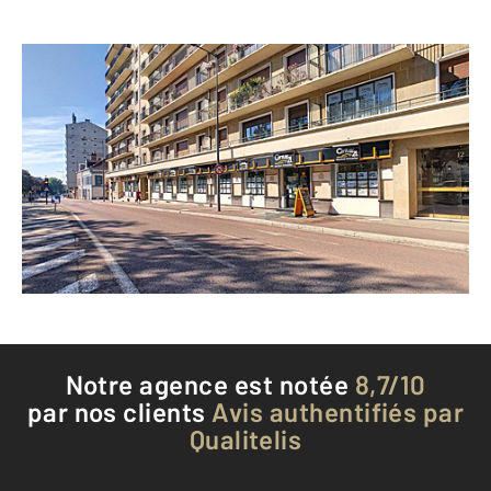
CENTURY 21 Martinot Immobilier
14 boulevard Victor Hugo CS 90121
TROYES - 10000
Envoyer un message
Téléphoner à l'agence
Notre agence est notée
8,7/10
par nos clients
Avis authentifiés par
Qualitelis