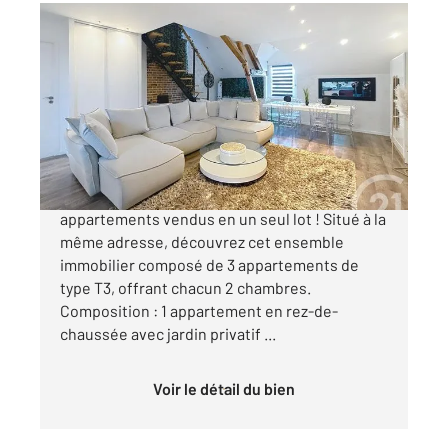
TROYES 10
2
167 m
Ref : 71868
à vendre
297 000 €
Idéal Investisseurs Ensemble immobilier de 3
appartements vendus en un seul lot ! Situé à la
même adresse, découvrez cet ensemble
immobilier composé de 3 appartements de
type T3, offrant chacun 2 chambres.
Composition : 1 appartement en rez-de-
chaussée avec jardin privatif ...
Voir le détail du bien