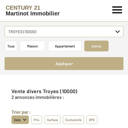
CENTURY 21
Martinot Immobilier
TROYES (10000)
Tous
Maison
Appartement
Autres
Appliquer
Vente divers Troyes (10000)
2 annonces immobilières :
Trier par :
Date
Prix
Surface
Exclusivité
DPE