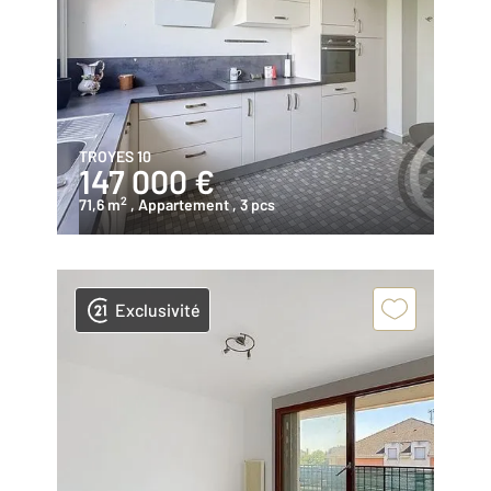
TROYES 10
147 000 €
2
71,6 m
, Appartement
, 3 pcs
Exclusivité