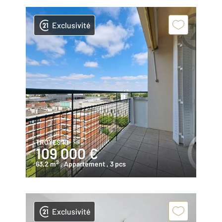
Exclusivité
TROYES 10
109 000 €
2
63,2 m
, Appartement
, 3 pcs
Exclusivité