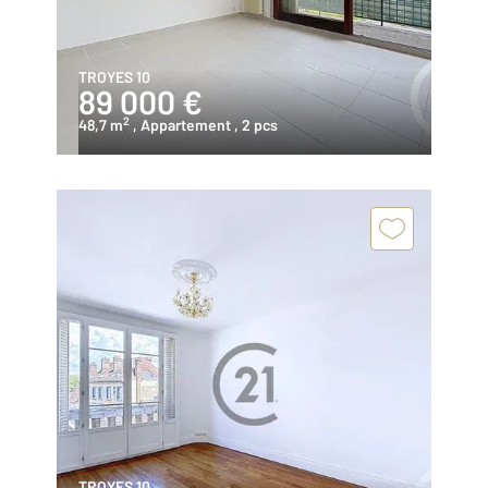
TROYES 10
89 000 €
2
48,7 m
, Appartement
, 2 pcs
TROYES 10