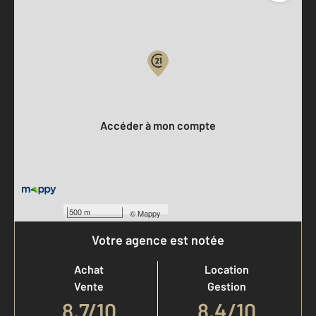
Parlons de vous, parlons biens
Votre compte :
Accéder à mon compte
500 m
©
Mappy
Votre agence est notée
Achat
Location
Vente
Gestion
8,7
/
10
8,4/10