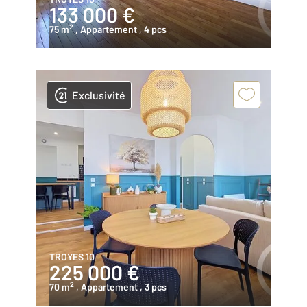
133 000 €
2
75 m
, Appartement
, 4 pcs
Exclusivité
TROYES 10
225 000 €
2
70 m
, Appartement
, 3 pcs