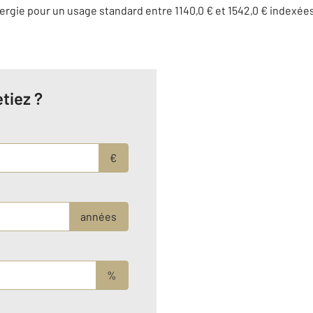
rgie pour un usage standard entre 1140,0 € et 1542,0 € indexé
tiez ?
€
années
%