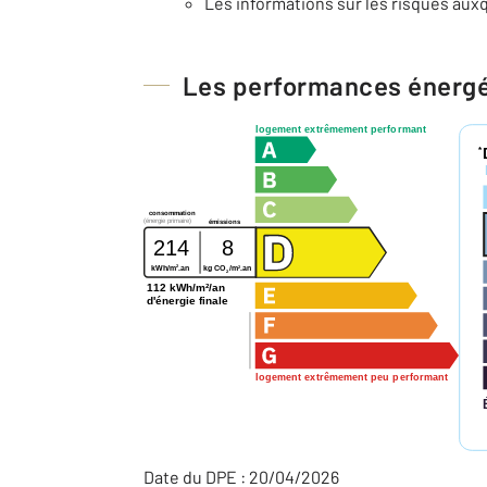
Les informations sur les risques auxq
Les performances énerg
logement extrêmement performant
*
consommation
(énergie primaire)
émissions
214
8
2
2
kWh/m
.an
kg CO
/m
.an
2
112 kWh/m²/an
d'énergie finale
logement extrêmement peu performant
Date du DPE : 20/04/2026