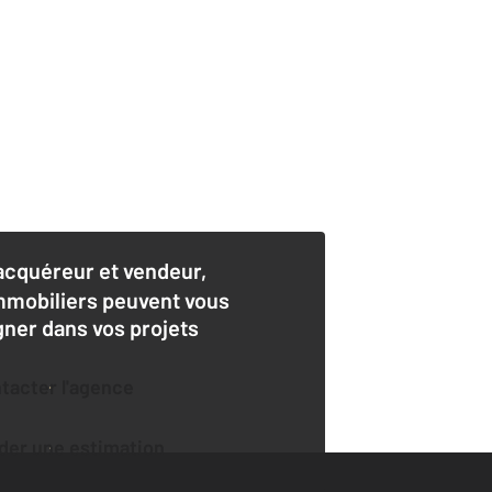
acquéreur et vendeur,
mmobiliers peuvent vous
er dans vos projets
ntacter l'agence
der une estimation