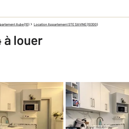
partement Aube (10)
Location Appartement STE SAVINE (10300)
 à louer