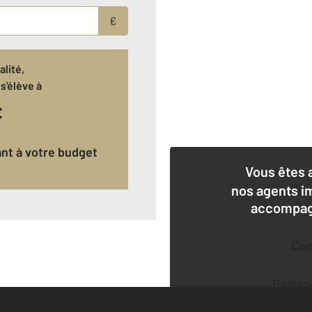
€
lité,
s'élève à
€
ant à votre budget
Vous êtes 
nos agents i
accompagn
Co
Deman