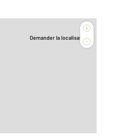
+
Demander la localisation
-
r le détail]