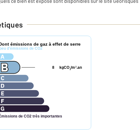
uels ce bien est exposé sont disponibles sur le site Géorisques 
étiques
Dont émissions de gaz à effet de serre
peu d'émissions de CO2
8
kgCO
/m
.an
2
2
Émissions de CO2 très importantes