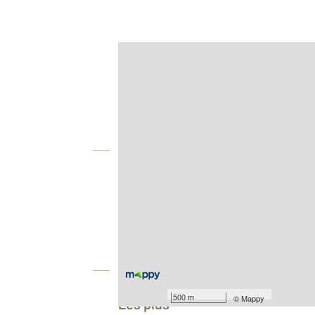
Afficher sur la carte :
Agence
Vue globale
Location meublée
2
Surface habitable : 55 m
er
Étage : 1
Équipements
500 m
©
Mappy
Les plus