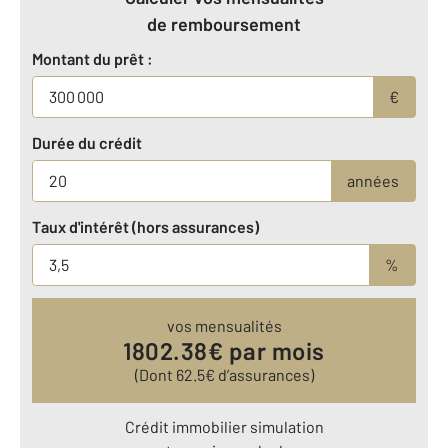
de remboursement
Montant du prêt :
€
Durée du crédit
années
Taux d'intérêt (hors assurances)
%
vos mensualités
1802.38
€ par mois
(Dont
62.5
€ d’assurances)
Crédit immobilier simulation