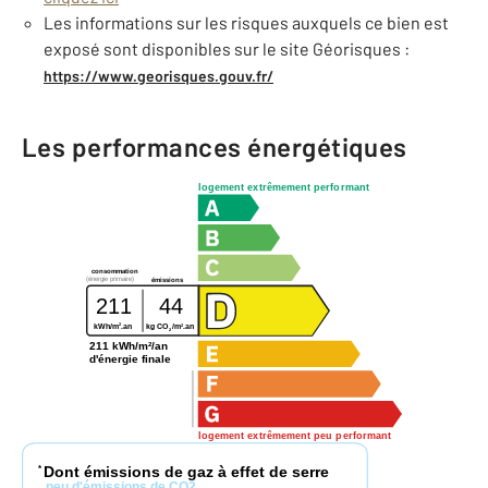
Les informations sur les risques auxquels ce bien est
exposé sont disponibles sur le site Géorisques :
https://www.georisques.gouv.fr/
Les performances énergétiques
logement extrêmement performant
consommation
(énergie primaire)
émissions
211
44
2
2
kWh/m
.an
kg CO
/m
.an
2
211 kWh/m²/an
d'énergie finale
logement extrêmement peu performant
Dont émissions de gaz à effet de serre
*
peu d'émissions de CO2