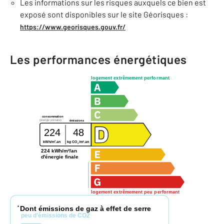
Les informations sur les risques auxquels ce bien est
exposé sont disponibles sur le site Géorisques :
https://www.georisques.gouv.fr/
Les performances énergétiques
logement extrêmement performant
consommation
(énergie primaire)
émissions
224
48
2
2
kWh/m
.an
kg CO
/m
.an
2
224 kWh/m²/an
d'énergie finale
logement extrêmement peu performant
Dont émissions de gaz à effet de serre
*
peu d'émissions de CO2