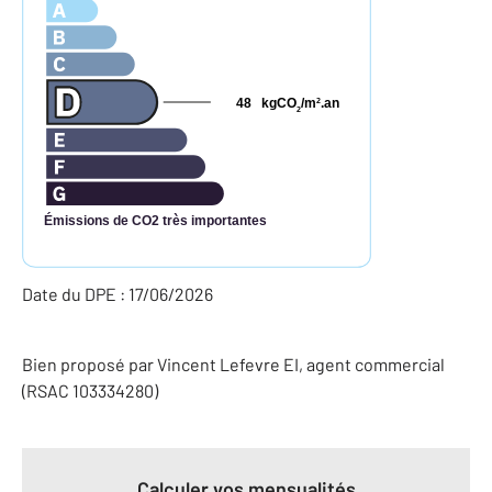
48
kgCO
/m
.an
2
2
Émissions de CO2 très importantes
Date du DPE : 17/06/2026
Bien proposé par
Vincent
Lefevre
EI
, agent commercial
(RSAC 103334280)
Calculer vos mensualités