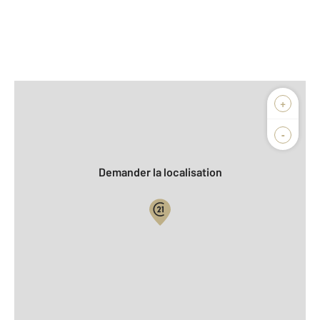
Afficher sur la carte :
+
Agence
Biens vendus
-
Demander la localisation
Vue globale
2
Surface totale : 48 m
2
Surface habitable : 48 m
er
Étage : 1
Nombre de pièces : 2
[Voir le détail]