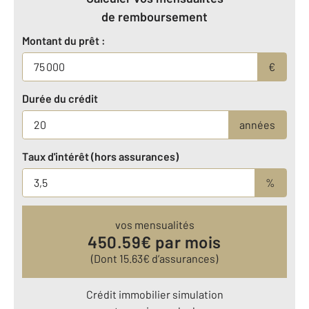
de remboursement
Montant du prêt :
€
Durée du crédit
années
Taux d'intérêt (hors assurances)
%
vos mensualités
450.59
€ par mois
(Dont
15.63
€ d’assurances)
Crédit immobilier simulation