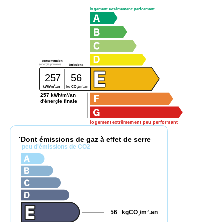
logement extrêmement performant
consommation
(énergie primaire)
émissions
257
56
2
2
kg CO
/m
.an
kWh/m
.an
2
257 kWh/m²/an
d'énergie finale
logement extrêmement peu performant
Dont émissions de gaz à effet de serre
*
peu d'émissions de CO2
56
kgCO
/m
.an
2
2