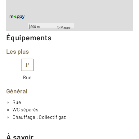
ème
Étage : 4
Nombre de pièces : 4
[Voir le détail]
Année construction : 1970
500 m
©
Mappy
Équipements
Les plus
P
Rue
Général
Rue
WC séparés
Chauffage : Collectif gaz
À savoir