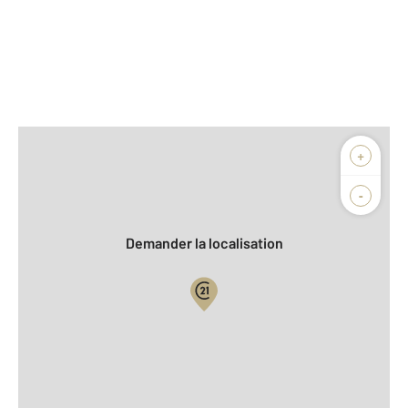
Afficher sur la carte :
+
Agence
Biens vendus
-
Demander la localisation
Vue globale
2
Surface totale : 75 m
2
Surface habitable : 75 m
Type d'appartement : F4