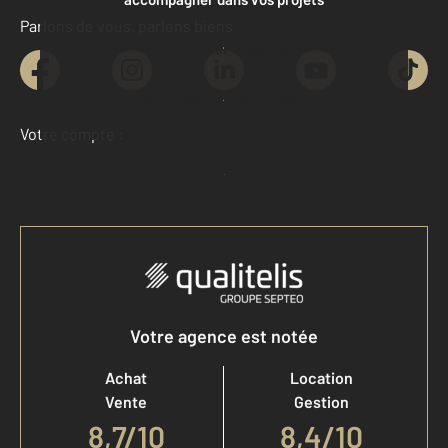
Parlons de vous, parlons biens
Contacter l'agence
Demander une estimation
Votre compte :
Accéder à mon compte
Votre agence est notée
Achat
Location
Vente
Gestion
8,7
/
10
8,4/10