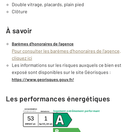
Double vitrage, placards, plain pied
Clôture
À savoir
Barèmes d'honoraires de l'agence
Pour consulter les barèmes d'honoraires de l'agence,
cliquez ici
Les informations sur les risques auxquels ce bien est
exposé sont disponibles sur le site Géorisques :
https://www.georisques.gouv.fr/
Les performances énergétiques
consommation
logement extrêmement performant
(énergie primaire)
émissions
53
1
2
2
kWh/m
.an
kg CO
/m
.an
2