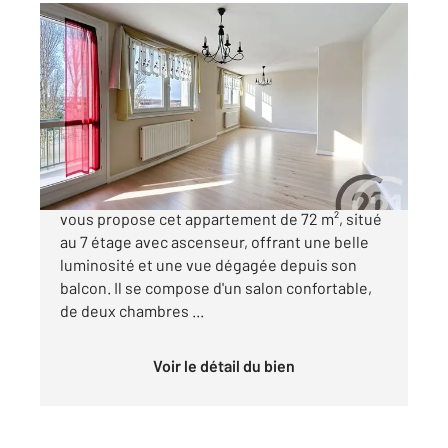
TROYES 10
2
72 m
, 3 pièces
Ref : 70612
Appartement T3 à vendre
90 000 €
L'agence CENTURY 21 MARTINOT IMMOBILIER
vous propose cet appartement de 72 m², situé
au 7 étage avec ascenseur, offrant une belle
luminosité et une vue dégagée depuis son
balcon. Il se compose d'un salon confortable,
de deux chambres ...
Voir le détail du bien