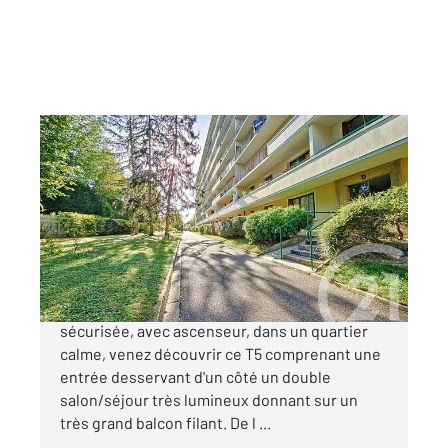
TROYES 10
2
99 m
, 5 pièces
Ref : 71994
Appartement F5 à vendre
136 000 €
Au sein d'une résidence de standing,
sécurisée, avec ascenseur, dans un quartier
calme, venez découvrir ce T5 comprenant une
entrée desservant d'un côté un double
salon/séjour très lumineux donnant sur un
très grand balcon filant. De l ...