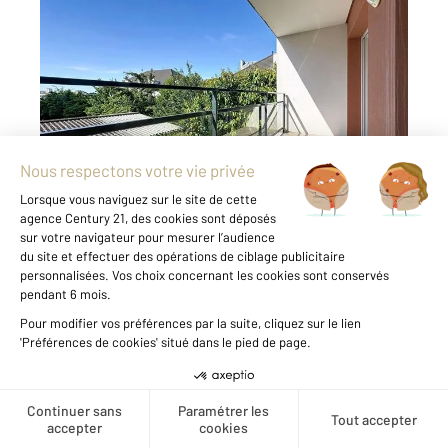
TROYES 10
2
61,76 m
, 3 pièces
Ref : 70224
Appartement à vendre
152 000 €
Visiter le site dédié
Rare à la vente dans copropriété récente et
libre fin avril 2026! Découvrez vite cet
agréable appartement de plus de 61 m², situé
au 1er étage d'une copropriété récente de
2013, parfaitement entretenue. Dès l'entrée,
vous serez séduit ...
Visite virtuelle
360°
Créer une alerte
Voir le détail du bien