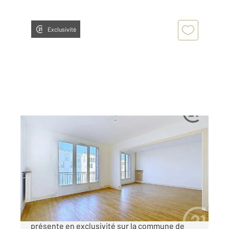
Exclusivité
TROYES 10
2
83 m
, 4 pièces
Ref : 70465
Appartement F4 à vendre
90 000 €
CENTURY 21 MARTINOT IMMOBILIER vous
présente en exclusivité sur la commune de