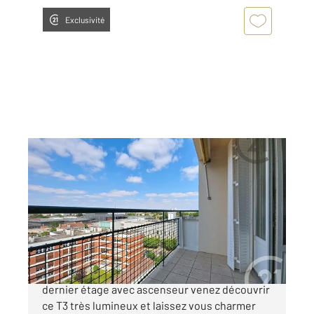
Exclusivité
TROYES 10
2
63,18 m
, 3 pièces
Ref : 72116
Appartement F3 à vendre
109 000 €
A 3 minutes à pied du centre ville, au 8ème et
dernier étage avec ascenseur venez découvrir
ce T3 très lumineux et laissez vous charmer