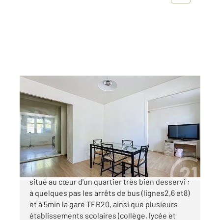
TROYES 10
2
53,20 m
, 3 pièces
Ref : 72105
Appartement T3 à vendre
83 000 €
Appartement de 53m² à Troyes, idéalement
situé au cœur d'un quartier très bien desservi :
à quelques pas les arrêts de bus (lignes2,6 et8)
et à 5min la gare TER20, ainsi que plusieurs
établissements scolaires (collège, lycée et