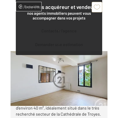
Vous êtes acquéreur et vendeur,
Exclusivité
nos agents immobiliers peuvent vous
accompagner dans vos projets
Contacter l'agence
Demander une estimation
TROYES 10
2
39,71 m
, 2 pièces
Ref : 71930
Appartement T2 à vendre
73 000 €
À vendre, charmant appartement T2 en duplex
d'environ 40 m², idéalement situé dans le très
recherché secteur de la Cathédrale de Troyes.