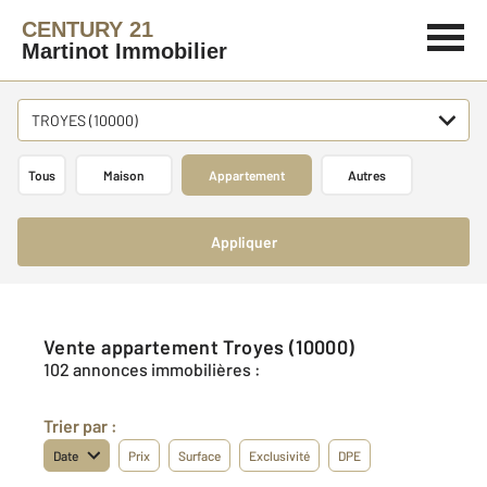
CENTURY 21
Martinot Immobilier
TROYES (10000)
Tous
Maison
Appartement
Autres
Appliquer
Vente appartement Troyes (10000)
102 annonces immobilières :
Trier par :
Date
Prix
Surface
Exclusivité
DPE