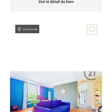
Voir le détail du bien
Exclusivité
TROYES 10
2
60 m
, 2 pièces
Ref : 72112
Appartement F2 à vendre
121 000 €