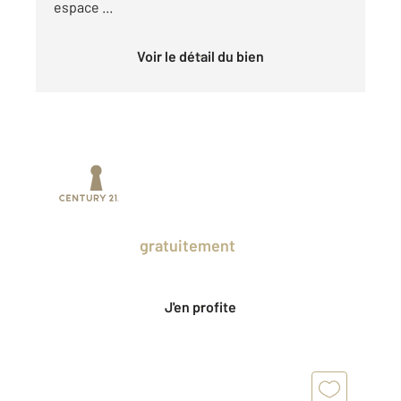
espace ...
Voir le détail du bien
Prenez un temps d'avance sur le marché
en profitant
gratuitement
des Ventes
Privées CENTURY 21.
J'en profite