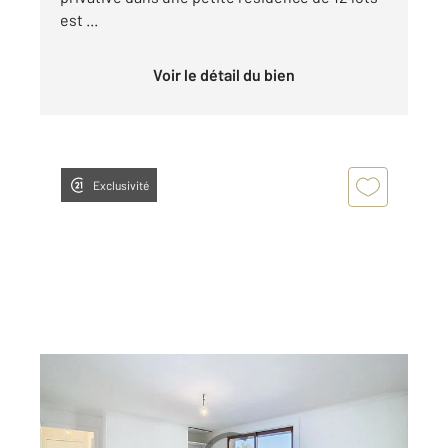
est ...
Voir le détail du bien
Exclusivité
TROYES 10
2
75 m
, 3 pièces
Ref : 60859