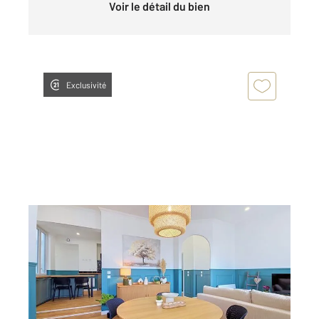
Voir le détail du bien
Exclusivité
TROYES 10
2
70 m
, 3 pièces
Ref : 71963
Appartement à vendre
225 000 €