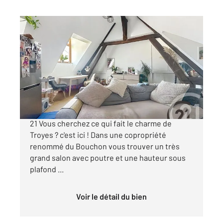
TROYES 10
2
43 m
, 3 pièces
Ref : 71415
Appartement à vendre
127 000 €
Un Magnifique T3 au centre ville chez Century
21 Vous cherchez ce qui fait le charme de
Troyes ? c'est ici ! Dans une copropriété
renommé du Bouchon vous trouver un très
grand salon avec poutre et une hauteur sous
plafond ...
Voir le détail du bien