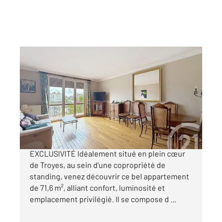
TROYES 10
2
71,60 m
, 3 pièces
Ref : 71992
Appartement F3 à vendre
147 000 €
CENTURY 21 MARTINOT VOUS PRÉSENTE EN
EXCLUSIVITÉ Idéalement situé en plein cœur
de Troyes, au sein d'une copropriété de
standing, venez découvrir ce bel appartement
de 71,6 m², alliant confort, luminosité et
emplacement privilégié. Il se compose d ...