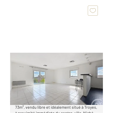
TROYES 10
2
73 m
, 3 pièces
Ref : 71419
Appartement F3 à vendre
134 000 €
Découvrez cet appartement exceptionnel de
73m², vendu libre et idéalement situé à Troyes,
à proximité immédiate du centre-ville. Niché