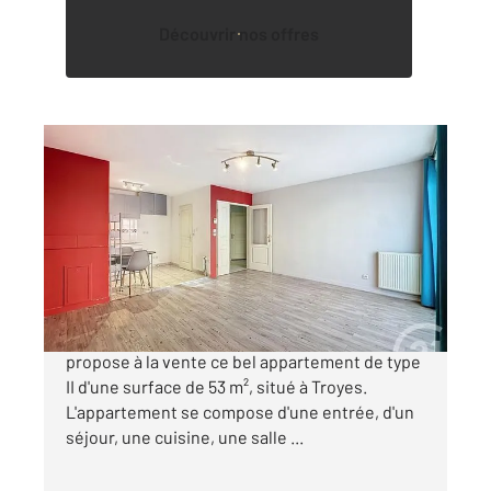
Découvrir nos offres
TROYES 10
2
53 m
, 2 pièces
Ref : 71960
Appartement T2 à vendre
99 800 €
L'agence Century 21 Martinot Immobilier vous
propose à la vente ce bel appartement de type
II d'une surface de 53 m², situé à Troyes.
L'appartement se compose d'une entrée, d'un
séjour, une cuisine, une salle ...