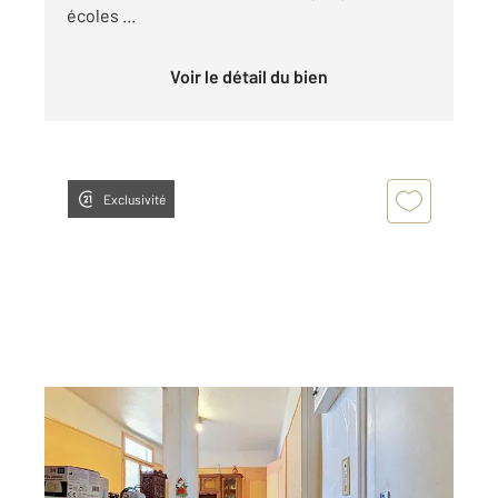
écoles ...
Voir le détail du bien
Exclusivité
TROYES 10
2
53,91 m
, 3 pièces
Ref : 72071