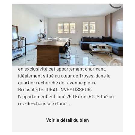
TROYES 10
2
65,21 m
, 4 pièces
Ref : 72044
Appartement F4 à vendre
110 000 €
Century 21 Martinot Immobilier vous propose
en exclusivité cet appartement charmant,
idéalement situé au cœur de Troyes, dans le
quartier recherché de l'avenue pierre
Brossolette. IDEAL INVESTISSEUR,
l'appartement est loué 750 Euros HC. Situé au
rez-de-chaussée d'une ...
Voir le détail du bien