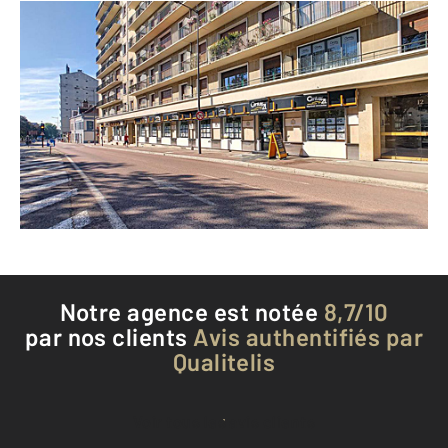
CENTURY 21 Martinot Immobilier
14 boulevard Victor Hugo CS 90121
TROYES - 10000
Envoyer un message
Téléphoner à l'agence
Notre agence est notée
8,7/10
par nos clients
Avis authentifiés par
Qualitelis
Voir tous les avis clients