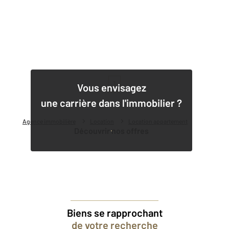
1
Vous envisagez
une carrière dans l'immobilier ?
Agence immobilière
Location
Location appartement
Découvrir nos offres
Biens se rapprochant
de votre recherche