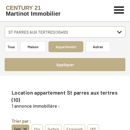
CENTURY 21
Martinot Immobilier
ST PARRES AUX TERTRES (10410)
Tous
Maison
Appartement
Autres
Appliquer
Location appartement St parres aux tertres
(10)
1 annonce immobilière :
Trier par :
Date
Prix
Surface
Exclusivité
DPE