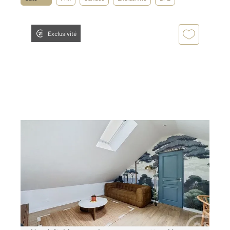
Exclusivité
ST PARRES AUX TERTRES 10
2
29 m
, 2 pièces
Ref : 71840
Appartement T2 à louer
650 €
par mois charges comprises