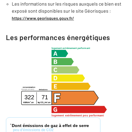
Les informations sur les risques auxquels ce bien est
exposé sont disponibles sur le site Géorisques :
https://www.georisques.gouv.fr/
Les performances énergétiques
logement extrêmement performant
consommation
(énergie primaire)
émissions
322
71
2
2
kWh/m
.an
kg CO
/m
.an
2
logement extrêmement peu performant
Dont émissions de gaz à effet de serre
*
peu d'émissions de CO2