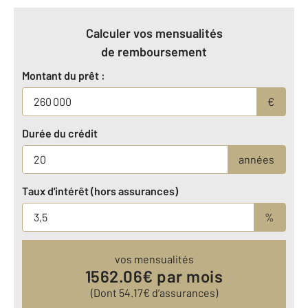
Calculer vos mensualités
de remboursement
Montant du prêt :
€
Durée du crédit
années
Taux d'intérêt (hors assurances)
%
vos mensualités
1562.06
€ par mois
(Dont
54.17
€ d’assurances)