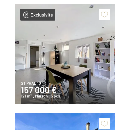
Exclusivité
ST PHAL 10
157 000 €
2
121 m
, Maison
, 5 pcs