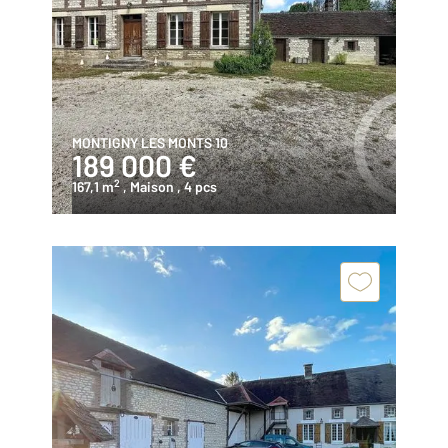
MONTIGNY LES MONTS 10
189 000 €
2
167,1 m
, Maison
, 4 pcs