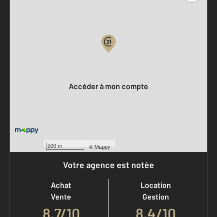
Parlons de vous, parlons biens
Votre compte :
Accéder à mon compte
500 m
©
Mappy
Votre agence est notée
Achat
Location
Vente
Gestion
8,7
/
10
8,4/10