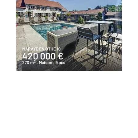
MARAYE EN OTHE 10
420 000 €
2
270 m
, Maison
, 9 pcs