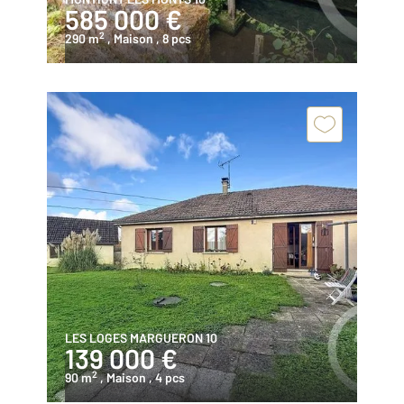
585 000 €
2
290 m
, Maison
, 8 pcs
LES LOGES MARGUERON 10
139 000 €
2
90 m
, Maison
, 4 pcs