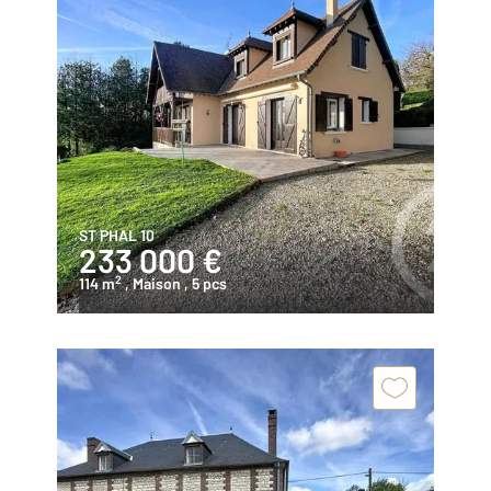
ST PHAL 10
233 000 €
2
114 m
, Maison
, 5 pcs