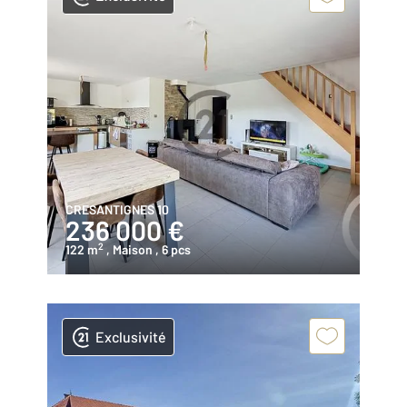
CRESANTIGNES 10
236 000 €
2
122 m
, Maison
, 6 pcs
Exclusivité