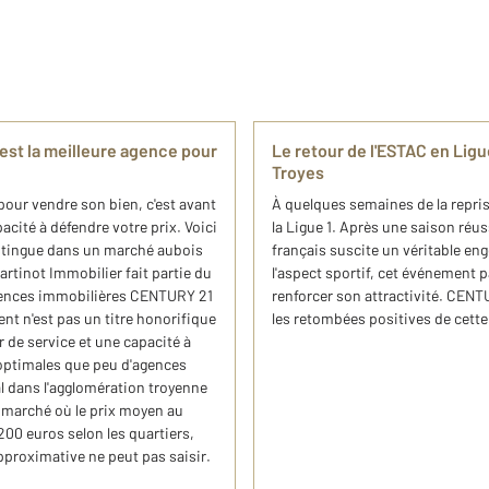
est la meilleure agence pour
Le retour de l'ESTAC en Ligue
Troyes
pour vendre son bien, c'est avant
À quelques semaines de la repri
pacité à défendre votre prix. Voici
la Ligue 1. Après une saison réuss
stingue dans un marché aubois
français suscite un véritable en
rtinot Immobilier fait partie du
l'aspect sportif, cet événement p
gences immobilières CENTURY 21
renforcer son attractivité. CENT
t n'est pas un titre honorifique
les retombées positives de cett
r de service et une capacité à
optimales que peu d'agences
l dans l'agglomération troyenne
 marché où le prix moyen au
 200 euros selon les quartiers,
pproximative ne peut pas saisir.