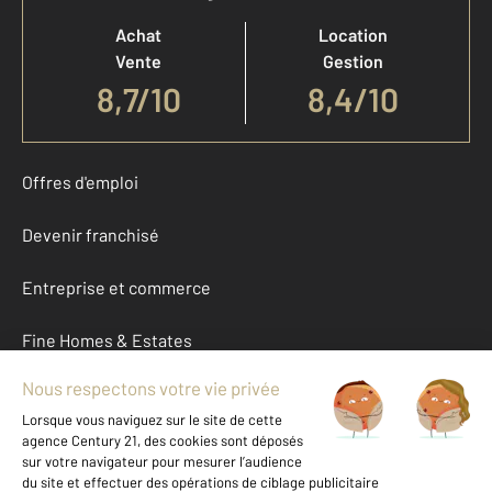
Achat
Location
Vente
Gestion
8,7
/
10
8,4/10
Offres d'emploi
Devenir franchisé
Entreprise et commerce
Fine Homes & Estates
À propos
International