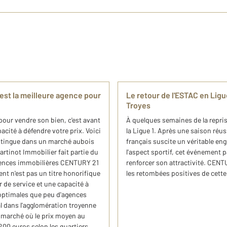
est la meilleure agence pour
Le retour de l'ESTAC en Ligue
Troyes
pour vendre son bien, c'est avant
À quelques semaines de la repri
pacité à défendre votre prix. Voici
la Ligue 1. Après une saison réuss
stingue dans un marché aubois
français suscite un véritable en
rtinot Immobilier fait partie du
l'aspect sportif, cet événement p
gences immobilières CENTURY 21
renforcer son attractivité. CENT
t n'est pas un titre honorifique
les retombées positives de cett
r de service et une capacité à
optimales que peu d'agences
l dans l'agglomération troyenne
 marché où le prix moyen au
 200 euros selon les quartiers,