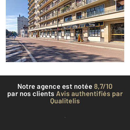
CENTURY 21 Martinot Immobilier
14 boulevard Victor Hugo CS 90121
TROYES - 10000
Envoyer un message
Téléphoner à l'agence
Notre agence est notée
8,7/10
par nos clients
Avis authentifiés par
Qualitelis
Voir tous les avis clients