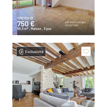
TROYES 10
750 €
par mois charges
comprises
2
50,3 m
, Maison
, 3 pcs
Exclusivité