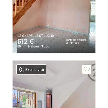
LA CHAPELLE ST LUC 10
612 €
par mois charges
comprises
2
65 m
, Maison
, 3 pcs
Exclusivité