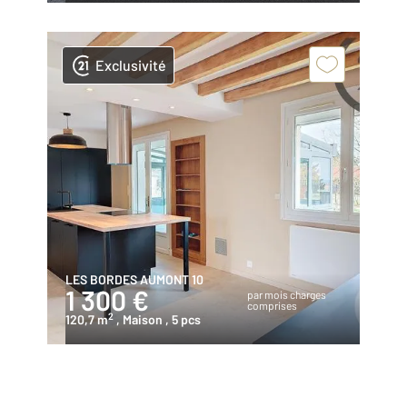
Exclusivité
LES BORDES AUMONT 10
1 300 €
par mois charges
comprises
2
120,7 m
, Maison
, 5 pcs