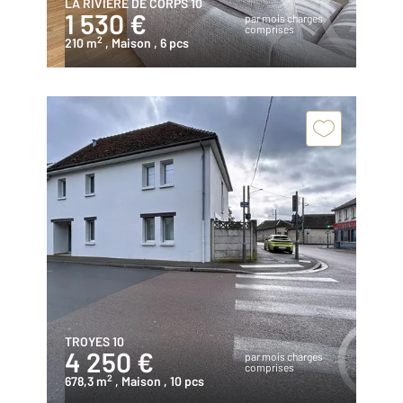
LA RIVIERE DE CORPS 10
1 530 €
par mois charges
comprises
2
210 m
, Maison
, 6 pcs
TROYES 10
4 250 €
par mois charges
comprises
2
678,3 m
, Maison
, 10 pcs