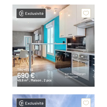
Exclusivité
TROYES 10
690 €
par mois charges
comprises
2
49,6 m
, Maison
, 2 pcs
Exclusivité