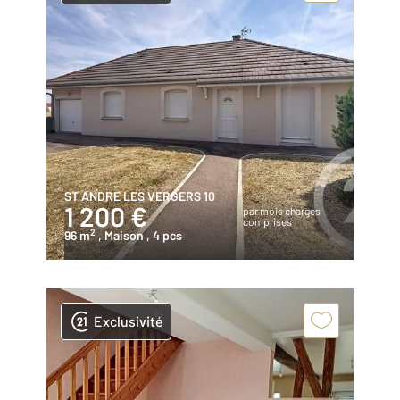
ST ANDRE LES VERGERS 10
1 200 €
par mois charges
comprises
2
96 m
, Maison
, 4 pcs
Exclusivité